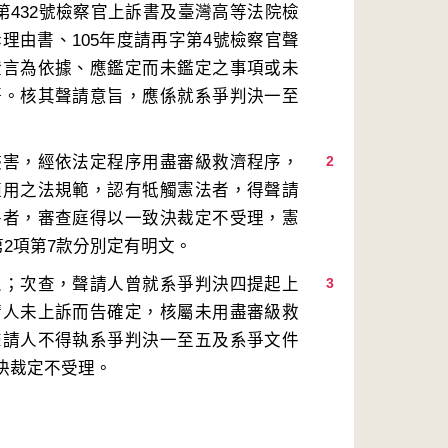
第432號檢察官上訴書及臺灣高等法院檢
訴理由書、105年度請再字第4號檢察官聲
證言為依據、應鑑定而未鑑定之事項或未
語。核其聲請意旨，應係就系爭判決一至
侵害，經依法定程序用盡審級救濟程序，
2
適用之法規範，認有牴觸憲法者，得聲請
件者，審查庭得以一致決裁定不受理，憲
人；次查，聲請人曾就系爭判決四提起上
3
請人未上訴而告確定，核屬未用盡審級救
聲請人不得執系爭判決一至五及系爭文件
決裁定不受理。