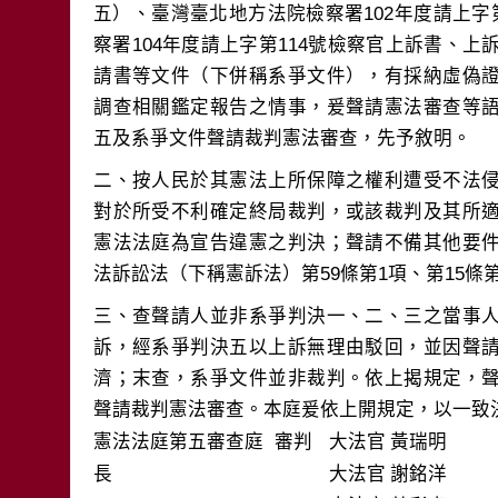
五）、臺灣臺北地方法院檢察署102年度請上字
察署104年度請上字第114號檢察官上訴書、上
請書等文件（下併稱系爭文件），有採納虛偽
調查相關鑑定報告之情事，爰聲請憲法審查等
二、按人民於其憲法上所保障之權利遭受不法
對於所受不利確定終局裁判，或該裁判及其所
憲法法庭為宣告違憲之判決；聲請不備其他要
三、查聲請人並非系爭判決一、二、三之當事
訴，經系爭判決五以上訴無理由駁回，並因聲
濟；末查，系爭文件並非裁判。依上揭規定，
聲請裁判憲法審查。本庭爰依上開規定，以一致
憲法法庭第五審查庭 審判
大法官
黃瑞明
長
大法官
謝銘洋