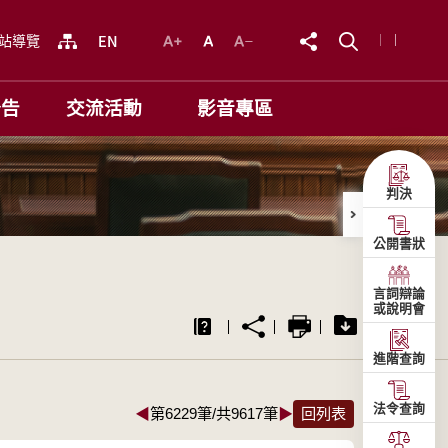
站導覽
公告
交流活動
影音專區
判決
公開書狀
言詞辯論
或說明會
進階查詢
法令查詢
◀
第6229筆/共9617筆
▶
回列表