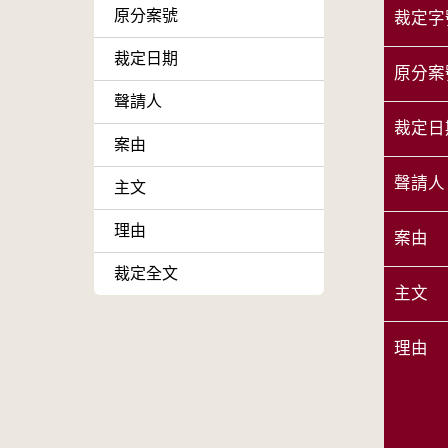
原分案號
裁定字
裁定日期
原分案
聲請人
裁定日
案由
聲請人
主文
理由
案由
裁定全文
主文
理由