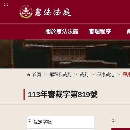
:::
跳到主要內容區塊
關於憲法法庭
審理程序
首頁
>
解釋及裁判
>
裁判
>
程序裁定
>
程
113年審裁字第819號
:::
:::
裁定字號