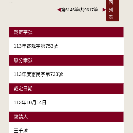
:::
回
◀
第6146筆/共9617筆
▶
列
表
裁定字號
113年審裁字第753號
原分案號
113年度憲民字第733號
裁定日期
113年10月14日
聲請人
王千瑜