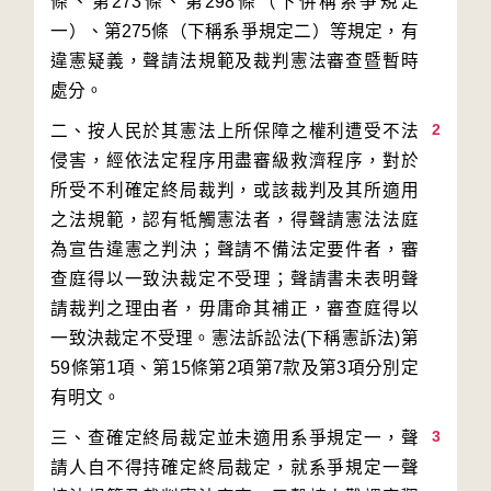
條、第273條、第298條（下併稱系爭規定
一）、第275條（下稱系爭規定二）等規定，有
違憲疑義，聲請法規範及裁判憲法審查暨暫時
2
二、按人民於其憲法上所保障之權利遭受不法
侵害，經依法定程序用盡審級救濟程序，對於
所受不利確定終局裁判，或該裁判及其所適用
之法規範，認有牴觸憲法者，得聲請憲法法庭
為宣告違憲之判決；聲請不備法定要件者，審
查庭得以一致決裁定不受理；聲請書未表明聲
請裁判之理由者，毋庸命其補正，審查庭得以
一致決裁定不受理。憲法訴訟法(下稱憲訴法)第
59條第1項、第15條第2項第7款及第3項分別定
3
三、查確定終局裁定並未適用系爭規定一，聲
請人自不得持確定終局裁定，就系爭規定一聲