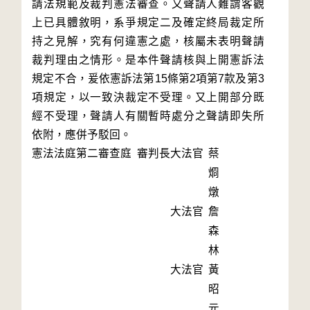
請法規範及裁判憲法審查。又聲請人難謂客觀
上已具體敘明，系爭規定二及確定終局裁定所
持之見解，究有何違憲之處，核屬未表明聲請
裁判理由之情形。是本件聲請核與上開憲訴法
規定不合，爰依憲訴法第15條第2項第7款及第3
項規定，以一致決裁定不受理。又上開部分既
經不受理，聲請人有關暫時處分之聲請即失所
依附，應併予駁回。
憲法法庭第二審查庭 審判長
大法官
蔡
烱
燉
大法官
詹
森
林
大法官
黃
昭
元