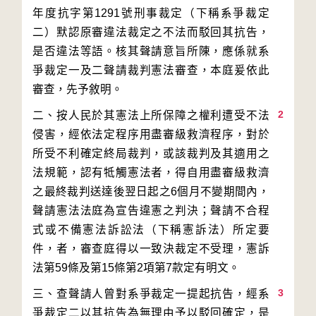
年度抗字第1291號刑事裁定（下稱系爭裁定
二）默認原審違法裁定之不法而駁回其抗告，
是否違法等語。核其聲請意旨所陳，應係就系
爭裁定一及二聲請裁判憲法審查，本庭爰依此
2
二、按人民於其憲法上所保障之權利遭受不法
侵害，經依法定程序用盡審級救濟程序，對於
所受不利確定終局裁判，或該裁判及其適用之
法規範，認有牴觸憲法者，得自用盡審級救濟
之最終裁判送達後翌日起之6個月不變期間內，
聲請憲法法庭為宣告違憲之判決；聲請不合程
式或不備憲法訴訟法（下稱憲訴法）所定要
件，者，審查庭得以一致決裁定不受理，憲訴
3
三、查聲請人曾對系爭裁定一提起抗告，經系
爭裁定二以其抗告為無理由予以駁回確定，是