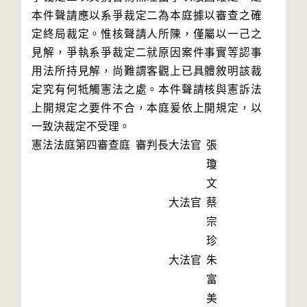
本件聲請應以系爭裁定二為本庭據以審查之確
定終局裁定。惟核聲請人所陳，僅屬以一己之
見解，爭執系爭裁定二就原因案件事實等認事
用法所持見解，尚難謂客觀上已具體敘明該裁
定究有何牴觸憲法之處。本件聲請核與憲訴法
上開規定之要件不合，本庭爰依上開規定，以
一致決裁定不受理。
憲法法庭第四審查庭 審判長
大法官
張
瓊
文
大法官
蔡
宗
珍
大法官
朱
富
美