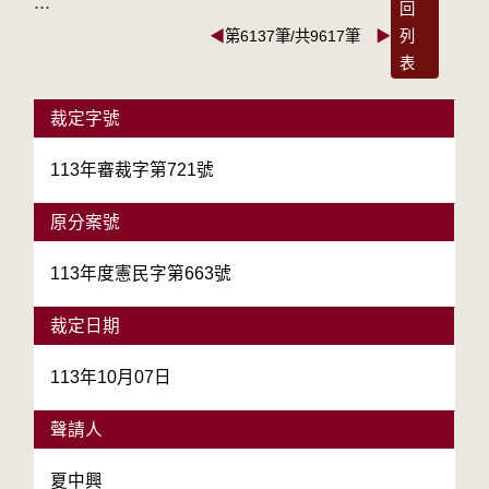
:::
回
◀
第6137筆/共9617筆
▶
列
表
裁定字號
113年審裁字第721號
原分案號
113年度憲民字第663號
裁定日期
113年10月07日
聲請人
夏中興