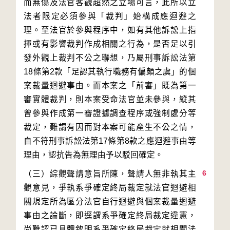
而無傷及法官客觀超然之立場可言，此所以立
法者限定必須參與「裁判」始構成應迴避之
理。至法官於參與程序中，如有其他訴訟上指
揮或有影響裁判作成相關之行為，是否足以引
發外觀上裁判不公之聯想，乃屬刑事訴訟法第
18條第2款「足認其執行職務有偏頗之虞」的個
案裁量迴避事由。而本案之「前審」既為第一
審實體裁判，則本案受命法官並未參與，縱其
曾參與作成第一審證據調查程序或強制處分等
裁定，難謂有因而對本案可能產生不公之情，
自不符刑事訴訟法第17條第8款之應迴避事由等
6
（三）綜觀聲請意旨所陳，聲請人無非執其主
觀意見，爭執系爭確定終局裁定就法官迴避相
關規定所為區分法官自行迴避與個案裁量迴避
事由之論斷，即逕謂系爭確定終局裁定違憲，
尚難認已具體敘明系爭確定終局裁定就相關法