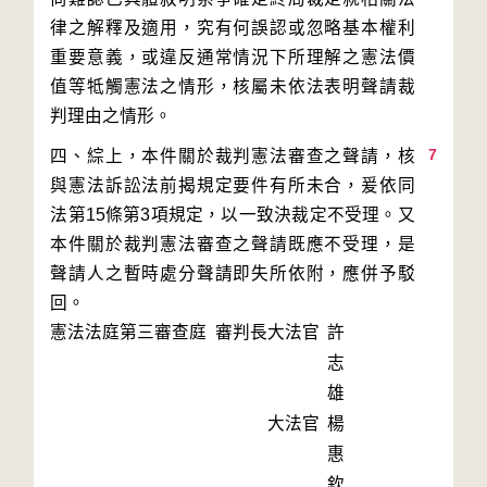
律之解釋及適用，究有何誤認或忽略基本權利
重要意義，或違反通常情況下所理解之憲法價
值等牴觸憲法之情形，核屬未依法表明聲請裁
7
四、綜上，本件關於裁判憲法審查之聲請，核
與憲法訴訟法前揭規定要件有所未合，爰依同
法第15條第3項規定，以一致決裁定不受理。又
本件關於裁判憲法審查之聲請既應不受理，是
聲請人之暫時處分聲請即失所依附，應併予駁
回。
憲法法庭第三審查庭 審判長
大法官
許
志
雄
大法官
楊
惠
欽