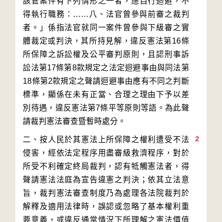
該管案件有下列情形之一者，應自行迴避，不
得執行職務：……八、法官曾參與前審之裁判
者。」係指法官就同一案件曾參與下級審之實
體裁定或判決，其所持見解，違反憲法第16條
所保障之訴訟權及公平審判原則，且認刑事訴
訟法第17條第8款規定之法定迴避事由與同法第
18條第2款規定之聲請迴避事由應有不同之判斷
標準，顯係在未有正當、合理之理由下予以差
別待遇，違反憲法第7條平等原則等語。為此聲
2
二、按人民於其憲法上所保障之權利遭受不法
侵害，經依法定程序用盡審級救濟程序，對於
所受不利確定終局裁判，認有牴觸憲法者，得
聲請憲法法庭為宣告違憲之判決；依其立法意
旨，裁判憲法審查制度乃為處理各法院裁判於
解釋及適用法律時，誤認或忽略了基本權利重
要意義，或違反通常情況下所理解之憲法價值