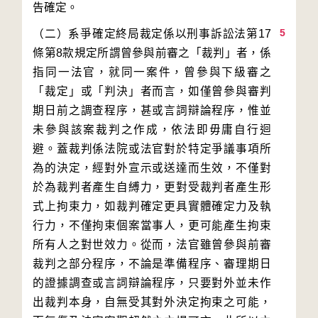
5
（二）系爭確定終局裁定係以刑事訴訟法第17
條第8款規定所謂曾參與前審之「裁判」者，係
指同一法官，就同一案件，曾參與下級審之
「裁定」或「判決」者而言，如僅曾參與審判
期日前之調查程序，甚或言詞辯論程序，惟並
未參與該案裁判之作成，依法即毋庸自行迴
避。蓋裁判係法院或法官對於特定爭議事項所
為的決定，經對外宣示或送達而生效，不僅對
於為裁判者產生自縛力，更對受裁判者產生形
式上拘束力，如裁判確定更具實體確定力及執
行力，不僅拘束個案當事人，更可能產生拘束
所有人之對世效力。從而，法官雖曾參與前審
裁判之部分程序，不論是準備程序、審理期日
的證據調查或言詞辯論程序，只要對外並未作
出裁判本身，自無受其對外決定拘束之可能，