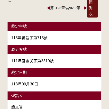
:::
回
◀
第6123筆/共9617筆
▶
列
表
裁定字號
113年審裁字第713號
原分案號
111年度憲民字第3319號
裁定日期
113年09月30日
聲請人
鍾文智