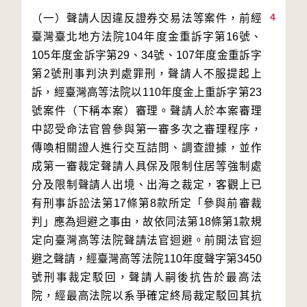
4
（一）聲請人因違反證券交易法等案件，前經
臺灣臺北地方法院104年度金重訴字第16號、
105年度金訴字第29、34號、107年度金重訴字
第2號刑事判決判處罪刑，聲請人不服提起上
訴，經臺灣高等法院以110年度金上重訴字第23
號案件（下稱本案）審理。聲請人於本案審理
中認受命法官曾參與第一審多次之審理程序，
傳喚相關證人進行交互詰問、調查證據，並作
成第一審裁定聲請人具保及限制住居等強制處
分及限制聲請人出境、出海之裁定，客觀上已
有刑事訴訟法第17條第8款所定「參與前審裁
判」應為迴避之事由，故依同法第18條第1款規
定向臺灣高等法院聲請法官迴避。前開法官迴
避之聲請，經臺灣高等法院110年度聲字第3450
號刑事裁定駁回，聲請人嗣後抗告於最高法
院，經最高法院以系爭確定終局裁定駁回其抗