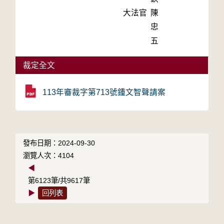
大法官
陳
忠
五
裁定全文
113年審裁字第713號鍾文智聲請案
發布日期：2024-09-30
瀏覽人次：4104
◀
第6123筆/共9617筆
▶
回列表