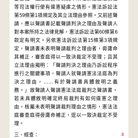
等司法權行使有違憲疑慮之情形。憲法訴訟法
第59條第1項規定及其立法理由參照。又前述聲
請，應以聲請書記載聲請判決之理由及聲請人
對本案所持之法律見解，憲法訴訟法第60條第6
款定有明文。另依憲法訴訟法第15條第3項規
定，聲請書未表明聲請裁判之理由者，毋庸命
其補正，審查庭得以一致決裁定不受理；且其
立法理由揭明：「聲請判決之理由乃訴訟程序
進行之關鍵事項，聲請人就聲請憲法法庭為判
決之理由，……有於聲請書具體敘明之義
務。」故聲請人聲請憲法法庭裁判之聲請書，
若未具體敘明確定終局裁判有如何違憲之理
由，核屬未表明聲請裁判理由之情形，憲法法
庭審查庭得毋庸命補正，逕以一致決裁定不受
3