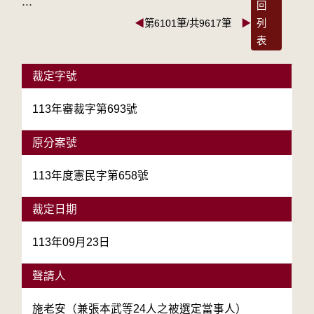
:::
回
◀
第6101筆/共9617筆
▶
列
表
裁定字號
113年審裁字第693號
原分案號
113年度憲民字第658號
裁定日期
113年09月23日
聲請人
施老安（兼張本武等24人之被選定當事人）