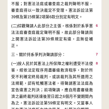
不服；對憲法法庭或審查庭之裁判聲明不服，
審查庭得以一致決裁定不受理。憲法訴訟法第
6
(二)綜觀聲請人此部分之主張，核係對於系爭憲
法法庭審查庭裁定聲明不服，故此部分聲請與
上開憲法訴訟法第39條規定有違，且無從補
7
8
(一)按人民於其憲法上所保障之權利遭受不法侵
害，經依法定程序用盡審級救濟程序，對於所
受不利確定終局裁判，或該裁判及其所適用之
法規範，認有牴觸憲法者，得聲請憲法法庭為
宣告違憲之判決；前項聲請，應自用盡審級救
濟之最終裁判送達後翌日起之6個月不變期間內
為之，憲法訴訟法第59條定有明文。又當事人