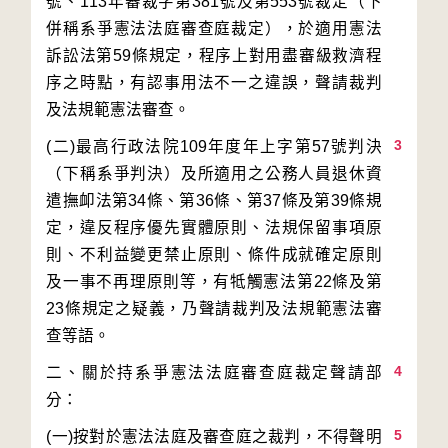
號、113年審裁字第381號及第553號裁定（下
併稱系爭憲法法庭審查庭裁定），於適用憲法
訴訟法第59條規定，程序上對用盡審級救濟程
序之時點，有認事用法不一之違誤，聲請裁判
3
(二)最高行政法院109年度年上字第57號判決
（下稱系爭判決）及所適用之公務人員退休資
遣撫卹法第34條、第36條、第37條及第39條規
定，違反程序優先實體原則、法規保留事項原
則、不利益變更禁止原則、條件成就確定原則
及一事不再理原則等，有牴觸憲法第22條及第
23條規定之疑義，乃聲請裁判及法規範憲法審
4
二、關於持系爭憲法法庭審查庭裁定聲請部
5
(一)按對於憲法法庭及審查庭之裁判，不得聲明