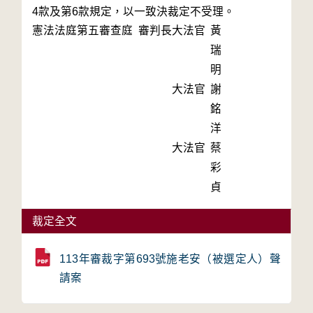
4款及第6款規定，以一致決裁定不受理。
憲法法庭第五審查庭 審判長
大法官
黃
瑞
明
大法官
謝
銘
洋
大法官
蔡
彩
貞
裁定全文
113年審裁字第693號施老安（被選定人）聲
請案