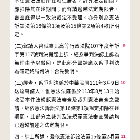
不在憲法法庭所在地住居者，計算法定期間，
應扣除其在途期間；而聲請逾越法定期限者，
審查庭得以一致決裁定不受理。亦分別為憲法
訴訟法第16條第1項及第15條第2項第4款所明
9
(二)聲請人曾就臺北高等行政法院107年度年訴
字第117號判決提起上訴，經系爭判決認上訴為
無理由予以駁回，是此部分聲請應以系爭判決
10
(三)經查，系爭判決係於中華民國111年3月9日
送達聲請人，惟憲法法庭係於113年8月13日始
收受本件法規範憲法審查及裁判憲法審查之聲
請，經依憲法訴訟法第16條第1項規定扣除在途
期間，此部分之裁判及法規範憲法審查聲請均
11
四、綜上所述，爰依憲法訴訟法第15條第2項第