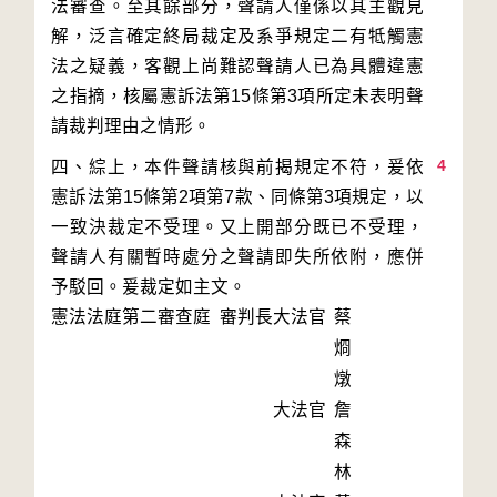
法審查。至其餘部分，聲請人僅係以其主觀見
解，泛言確定終局裁定及系爭規定二有牴觸憲
法之疑義，客觀上尚難認聲請人已為具體違憲
之指摘，核屬憲訴法第15條第3項所定未表明聲
4
四、綜上，本件聲請核與前揭規定不符，爰依
憲訴法第15條第2項第7款、同條第3項規定，以
一致決裁定不受理。又上開部分既已不受理，
聲請人有關暫時處分之聲請即失所依附，應併
予駁回。爰裁定如主文。
憲法法庭第二審查庭 審判長
大法官
蔡
烱
燉
大法官
詹
森
林