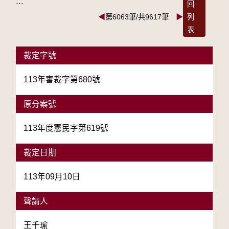
:::
回
◀
第6063筆/共9617筆
▶
列
表
裁定字號
113年審裁字第680號
原分案號
113年度憲民字第619號
裁定日期
113年09月10日
聲請人
王千瑜