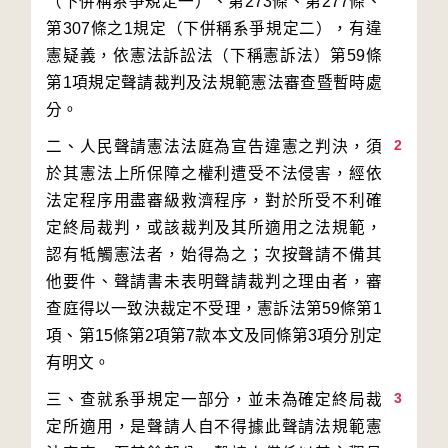
（下併稱系爭規定一）、第273條、第277條、
第307條之1規定（下併稱系爭規定二），有違
憲疑義，依憲法訴訟法（下稱憲訴法）第59條
第1項規定聲請裁判及法規範憲法審查暨暫時處
2
二、人民聲請憲法法庭為宣告違憲之判決，須
於其憲法上所保障之權利遭受不法侵害，經依
法定程序用盡審級救濟程序，對於所受不利確
定終局裁判，或該裁判及其所適用之法規範，
認有牴觸憲法者，始得為之；次按聲請不備其
他要件、聲請書未表明聲請裁判之理由者，審
查庭得以一致決裁定不受理，憲訴法第59條第1
項、第15條第2項第7款本文及同條第3項分別定
3
三、查就系爭規定一部分，並未為確定終局裁
定所適用，是聲請人自不得據此聲請法規範憲