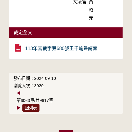
大法官
黃
昭
元
裁定全文
113年審裁字第680號王千瑜聲請案
發布日期：2024-09-10
瀏覽人次：3920
◀
第6063筆/共9617筆
▶
回列表