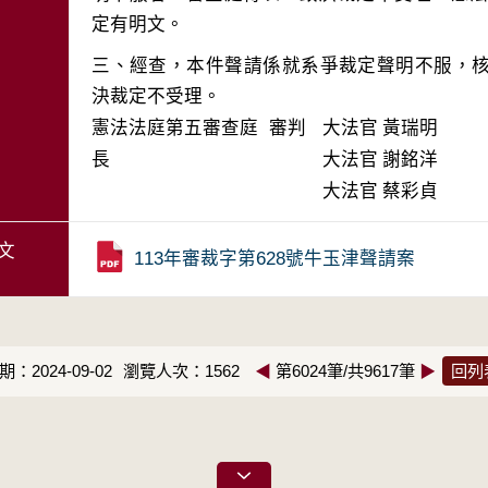
三、經查，本件聲請係就系爭裁定聲明不服，
決裁定不受理。
憲法法庭第五審查庭 審判
大法官
黃瑞明
長
大法官
謝銘洋
大法官
蔡彩貞
文
113年審裁字第628號牛玉津聲請案
：2024-09-02
瀏覽人次：1562
◀
第6024筆/共9617筆
▶
回列