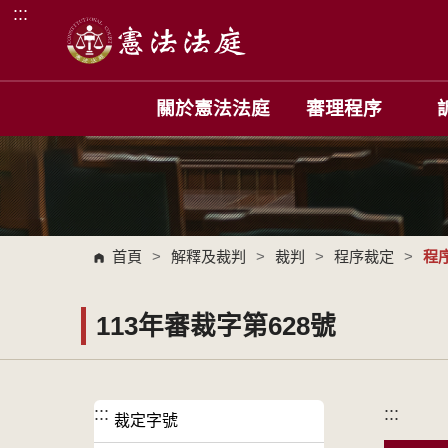
:::
跳到主要內容區塊
關於憲法法庭
審理程序
首頁
>
解釋及裁判
>
裁判
>
程序裁定
>
程
113年審裁字第628號
:::
:::
裁定字號