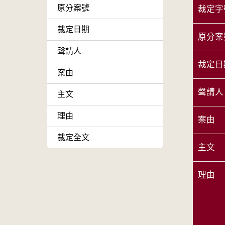
原分案號
裁定字
裁定日期
原分案
聲請人
裁定日
案由
聲請人
主文
理由
案由
裁定全文
主文
理由