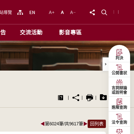
站導覽
公告
交流活動
影音專區
判決
公開書狀
言詞辯論
或說明會
進階查詢
法令查詢
◀
第6024筆/共9617筆
▶
回列表