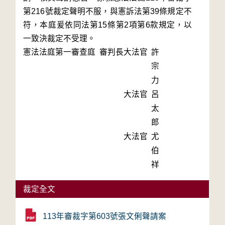
第216號裁定聲明不服，與憲訴法第39條規定不
符，本庭爰依同法第15條第2項第6款規定，以
一致決裁定不受理。
憲法法庭第一審查庭 審判長
大法官
許
宗
力
大法官
呂
太
郎
大法官
尤
伯
祥
裁定全文
113年審裁字第603號張文俐聲請案