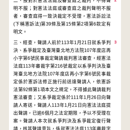
2
二、按對於憲法法庭及審查庭之裁判，不得聲
明不服；對憲法法庭或審查庭之裁判聲明不服
者，審查庭得一致決裁定不受理，憲法訴訟法
(下稱憲訴法)第39條及第15條第2項第6款定有
3
三、經查，聲請人前於113年1月21日就系爭判
決、系爭裁定及臺灣臺北地方法院107年度店再
小字第6號民事裁定聲請裁判憲法審查，經憲法
法庭113年審裁字第216號裁定以系爭判決及臺
灣臺北地方法院107年度店再小字第6號民事裁
定係於憲訴法修正施行前送達聲請人，依憲訴
法第92條第1項本文之規定，不得據此聲請裁判
憲法審查；又系爭裁定係於111年1月26日向聲
請人寄送，聲請人113年1月21日向憲法法庭提
出聲請，已逾6個月之法定期限，予以不受理在
案。聲請人本次就系爭判決及系爭裁定復行聲
請，核其聲請意旨，係就憲法法庭113年審裁字