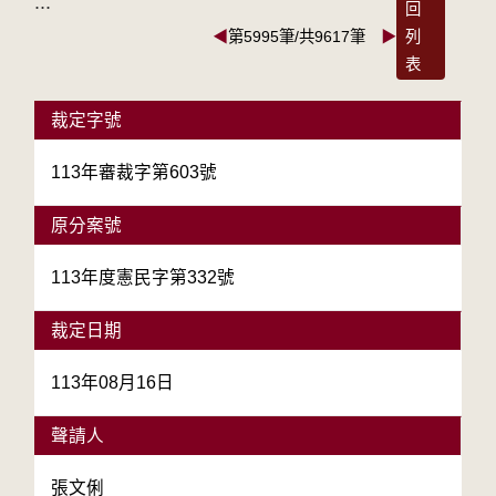
:::
回
◀
第5995筆/共9617筆
▶
列
表
裁定字號
113年審裁字第603號
原分案號
113年度憲民字第332號
裁定日期
113年08月16日
聲請人
張文俐