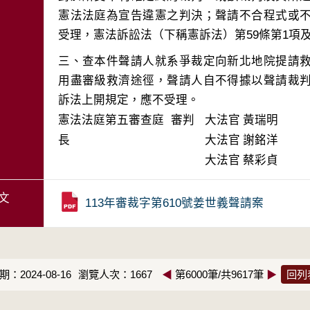
憲法法庭為宣告違憲之判決；聲請不合程式或
三、查本件聲請人就系爭裁定向新北地院提請
用盡審級救濟途徑，聲請人自不得據以聲請裁
訴法上開規定，應不受理。
憲法法庭第五審查庭 審判
大法官
黃瑞明
長
大法官
謝銘洋
大法官
蔡彩貞
文
113年審裁字第610號姜世義聲請案
：2024-08-16
瀏覽人次：1667
◀
第6000筆/共9617筆
▶
回列