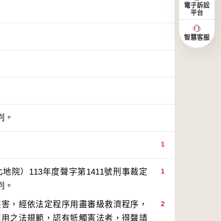
電子訴訟
平台
智慧客服
判。
1
院）113年度聲字第1411號刑事裁定
1
侵害，經依法定程序用盡審級救濟程序，
2
適用之法規範，認有牴觸憲法者，得聲請