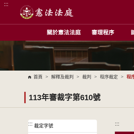
:::
跳到主要內容區塊
關於憲法法庭
審理程序
首頁
>
解釋及裁判
>
裁判
>
程序裁定
>
程
113年審裁字第610號
:::
:::
裁定字號