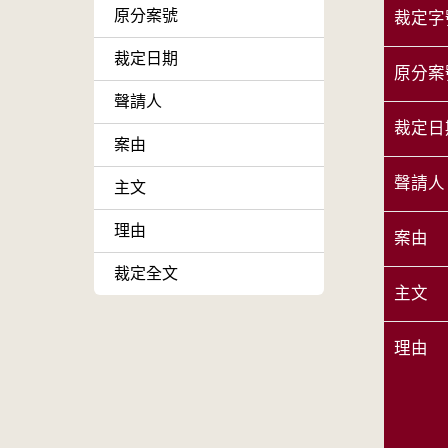
原分案號
裁定字
裁定日期
原分案
聲請人
裁定日
案由
聲請人
主文
理由
案由
裁定全文
主文
理由