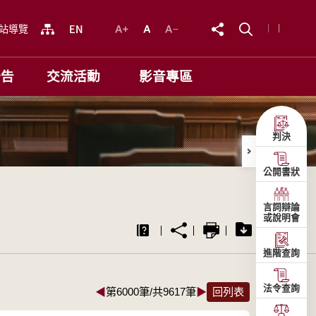
站導覽
公告
交流活動
影音專區
判決
公開書狀
言詞辯論
或說明會
進階查詢
法令查詢
◀
第6000筆/共9617筆
▶
回列表