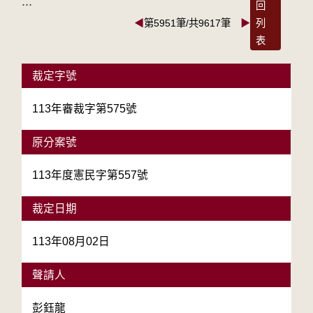
:::
回
◀
第5951筆/共9617筆
▶
列
表
裁定字號
113年審裁字第575號
原分案號
113年度憲民字第557號
裁定日期
113年08月02日
聲請人
彭鈺龍