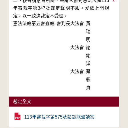
2
二、核聲請意旨所陳，聲請人係對憲法法庭113
年審裁字第347號裁定聲明不服，爰依上開規
定，以一致決裁定不受理。
憲法法庭第五審查庭 審判長
大法官
黃
瑞
明
大法官
謝
銘
洋
大法官
蔡
彩
貞
裁定全文
113年審裁字第575號彭鈺龍聲請案