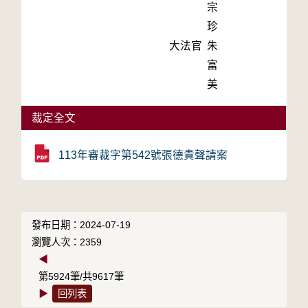
宗
珍
大法官
朱
富
美
裁定全文
113年審裁字第542號張德貴聲請案
發布日期：2024-07-19
瀏覽人次：2359
◀
第5924筆/共9617筆
▶
回列表