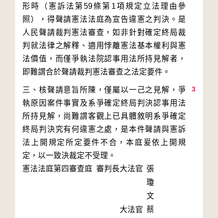
形時（憲訴法第59條第1項規定立法理由參
照），得聲請憲法法庭為宣告違憲之判決。是
人民聲請裁判憲法審查，如非針對確定終局裁
判就法律之解釋、適用悖離憲法基本權利與憲
法價值，而僅爭執法院認事用法所持見解者，
3
三、核聲請意旨所陳，僅屬以一己之見解，爭
執原因案件事實及系爭確定終局判決認事用法
所持見解，尚難謂客觀上已具體敘明系爭確定
終局判決究有何違憲之處，是本件聲請與憲訴
法上開規定所定要件不合，本庭爰依上開規
定，以一致決裁定不受理。
憲法法庭第四審查庭 審判長
大法官
張
瓊
文
大法官
蔡