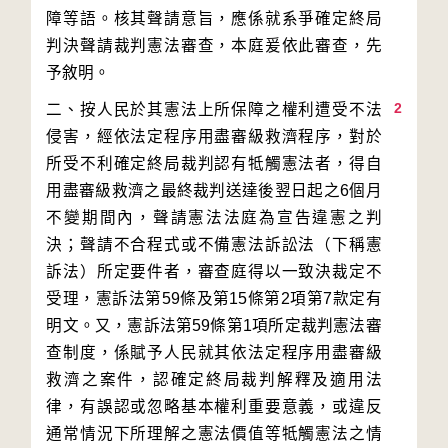
障等語。核其聲請意旨，應係就系爭確定終局
判決聲請裁判憲法審查，本庭爰依此審查，先
2
二、按人民於其憲法上所保障之權利遭受不法
侵害，經依法定程序用盡審級救濟程序，對於
所受不利確定終局裁判認有牴觸憲法者，得自
用盡審級救濟之最終裁判送達後翌日起之6個月
不變期間內，聲請憲法法庭為宣告違憲之判
決；聲請不合程式或不備憲法訴訟法（下稱憲
訴法）所定要件者，審查庭得以一致決裁定不
受理，憲訴法第59條及第15條第2項第7款定有
明文。又，憲訴法第59條第1項所定裁判憲法審
查制度，係賦予人民就其依法定程序用盡審級
救濟之案件，認確定終局裁判解釋及適用法
律，有誤認或忽略基本權利重要意義，或違反
通常情況下所理解之憲法價值等牴觸憲法之情