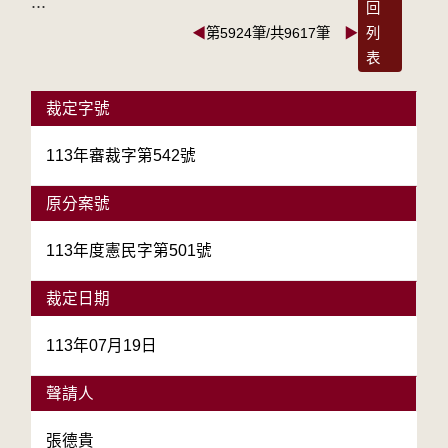
:::
回
◀
第5924筆/共9617筆
▶
列
表
裁定字號
113年審裁字第542號
原分案號
113年度憲民字第501號
裁定日期
113年07月19日
聲請人
張德貴