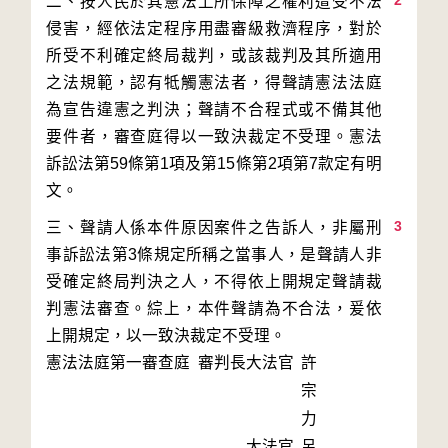
2
二、按人民於其憲法上所保障之權利遭受不法
侵害，經依法定程序用盡審級救濟程序，對於
所受不利確定終局裁判，或該裁判及其所適用
之法規範，認有牴觸憲法者，得聲請憲法法庭
為宣告違憲之判決；聲請不合程式或不備其他
要件者，審查庭得以一致決裁定不受理。憲法
訴訟法第59條第1項及第15條第2項第7款定有明
3
三、聲請人係本件原因案件之告訴人，非屬刑
事訴訟法第3條規定所稱之當事人，是聲請人非
受確定終局判決之人，不得依上開規定聲請裁
判憲法審查。綜上，本件聲請為不合法，爰依
上開規定，以一致決裁定不受理。
憲法法庭第一審查庭 審判長
大法官
許
宗
力
大法官
呂