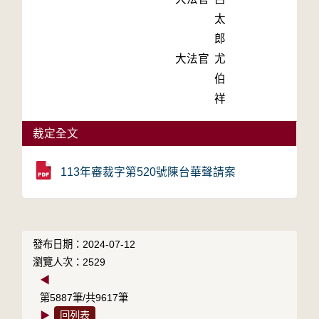
太
郎
大法官
尤
伯
祥
裁定全文
113年審裁字第520號陳台華聲請案
發布日期：2024-07-12
瀏覽人次：2529
◀
第5887筆/共9617筆
▶
回列表