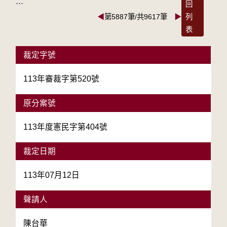
:::
回
◀
第5887筆/共9617筆
▶
列
表
裁定字號
113年審裁字第520號
原分案號
113年度憲民字第404號
裁定日期
113年07月12日
聲請人
陳台華