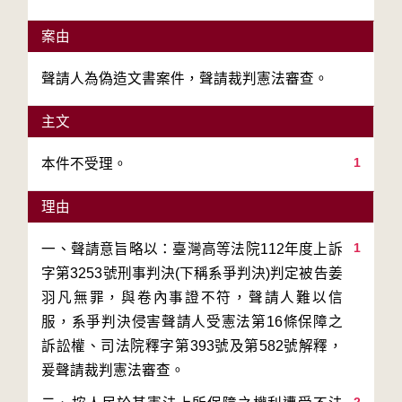
案由
聲請人為偽造文書案件，聲請裁判憲法審查。
主文
1
本件不受理。
理由
1
一、聲請意旨略以：臺灣高等法院112年度上訴
字第3253號刑事判決(下稱系爭判決)判定被告姜
羽凡無罪，與卷內事證不符，聲請人難以信
服，系爭判決侵害聲請人受憲法第16條保障之
訴訟權、司法院釋字第393號及第582號解釋，