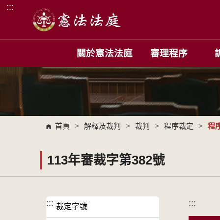
:::
跳到主要內容區塊
關於憲法法庭
審理程序
首頁
>
解釋及裁判
>
裁判
>
程序裁定
>
程
113年審裁字第382號
:::
:::
裁定字號