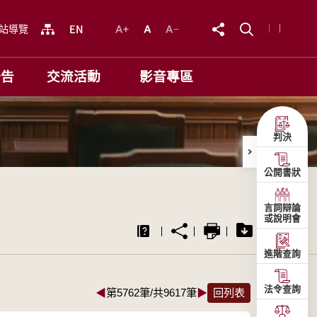
站導覽
公告
交流活動
影音專區
判決
公開書狀
言詞辯論
或說明會
進階查詢
法令查詢
◀
第5762筆/共9617筆
▶
回列表