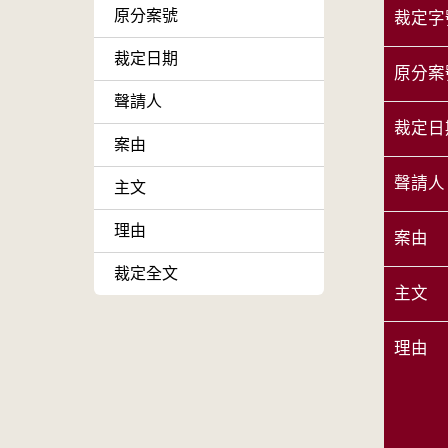
原分案號
裁定字
裁定日期
原分案
聲請人
裁定日
案由
聲請人
主文
理由
案由
裁定全文
主文
理由