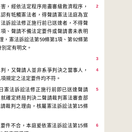
侵害，經依法定程序用盡審級救濟程序，
2
範認有牴觸憲法者，得聲請憲法法庭為宣
憲法訴訟法修正施行前已送達者，不得聲
事項、聲請不備法定要件或聲請書未表明
，憲法訴訟法第59條第1項、第92條第
3
裁判，又聲請人並非系爭判決之當事人，
4
28日憲法訴訟法修正施行前即已送達聲請
5
至就確定終局判決二聲請裁判憲法審查部
請裁判之理由，核屬憲法訴訟法第15條
要件不合，本庭爰依憲法訴訟法第15條
6