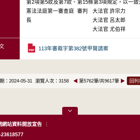
第2項第5款及第7款、第15條第3項規定，以一
憲法法庭第一審查庭 審判
大法官
許宗力
長
大法官
呂太郎
大法官
尤伯祥
文
113年審裁字第382號甲聲請案
：2024-05-31
瀏覽人次：3158
◀
第5762筆/共9617筆
▶
回列
網網站資料開放宣告
23618577