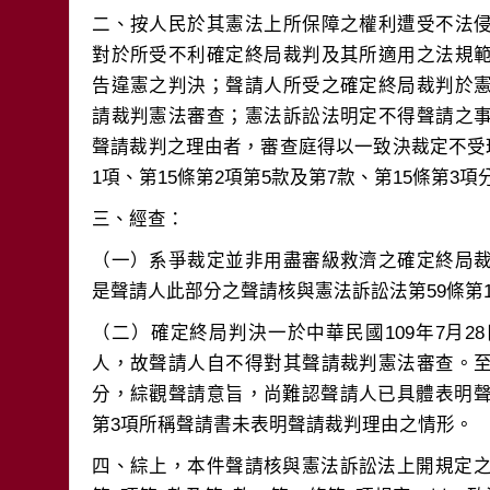
二、按人民於其憲法上所保障之權利遭受不法
對於所受不利確定終局裁判及其所適用之法規
告違憲之判決；聲請人所受之確定終局裁判於
請裁判憲法審查；憲法訴訟法明定不得聲請之
聲請裁判之理由者，審查庭得以一致決裁定不受理
（一）系爭裁定並非用盡審級救濟之確定終局
（二）確定終局判決一於中華民國109年7月
人，故聲請人自不得對其聲請裁判憲法審查。
分，綜觀聲請意旨，尚難認聲請人已具體表明聲
四、綜上，本件聲請核與憲法訴訟法上開規定之