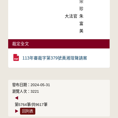
宗
珍
大法官
朱
富
美
裁定全文
113年審裁字第379號黃湘瑄聲請案
發布日期：2024-05-31
瀏覽人次：3221
◀
第5764筆/共9617筆
▶
回列表