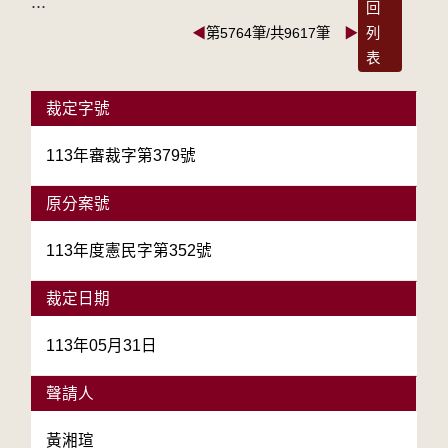
:::
回
◀
第5764筆/共9617筆
▶
列
表
裁定字號
113年審裁字第379號
原分案號
113年度憲民字第352號
裁定日期
113年05月31日
聲請人
黃湘瑄