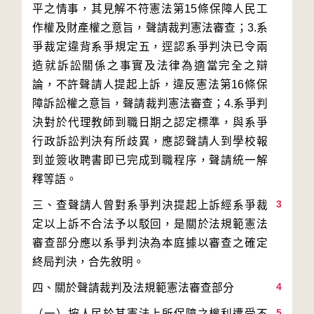
平之情事，其見解不符憲法第15條保障人民工
作權及財產權之意旨，聲請裁判憲法審查；3.系
爭裁定違背系爭規定五，逕認系爭判決已令兩
造就訴訟關係之事實及法律為適當完全之辯
論，不許聲請人提起上訴，違反憲法第16條保
障訴訟權之意旨，聲請裁判憲法審查；4.系爭判
決對於代理教師到職日期之認定標準，與系爭
行政訴訟判決有所歧異，應認聲請人到學校報
到並簽收聘書即已完成到職程序，聲請統一解
3
三、查聲請人曾對系爭判決提起上訴經系爭裁
定以上訴不合法予以駁回，是關於法規範憲法
審查部分應以系爭判決為本庭據以審查之確定
4
5
（一）按人民於其憲法上所保障之權利遭受不