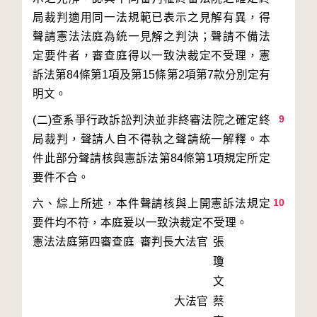
局裁判適用同一法規範已表示之見解有異，得
聲請憲法法庭為統一見解之判決；聲請不備法
定要件者，審查庭得以一致決裁定不受理，憲
訴法第84條第1項及第15條第2項第7款分別定有
9
(二)查系爭行政訴訟判決並非終審法院之確定終
局裁判，聲請人自不得執之聲請統一解釋。本
件此部分聲請核與憲訴法第84條第1項規定所定
10
六、綜上所述，本件聲請核與上開憲訴法規定
要件均不符，本庭爰以一致決裁定不受理。
憲法法庭第四審查庭 審判長
大法官
張
瓊
文
大法官
蔡