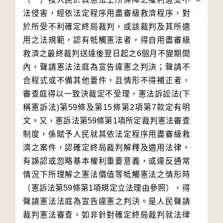
法侵害，經依法定程序用盡審級救濟程序，對
於所受不利確定終局裁判，或該裁判及其所適
用之法規範，認有牴觸憲法者，得自用盡審級
救濟之最終裁判送達後翌日起之6個月不變期間
內，聲請憲法法庭為宣告違憲之判決；聲請不
合程式或不備其他要件，且情形不得補正者，
審查庭得以一致決裁定不受理，憲法訴訟法(下
稱憲訴法)第59條及第15條第2項第7款定有明
文。又，憲訴法第59條第1項所定裁判憲法審查
制度，係賦予人民就其依法定程序用盡審級救
濟之案件，認確定終局裁判解釋及適用法律，
有誤認或忽略基本權利重要意義，或違反通常
情況下所理解之憲法價值等牴觸憲法之情形時
（憲訴法第59條第1項規定立法理由參照），得
聲請憲法法庭為宣告違憲之判決。是人民聲請
裁判憲法審查，如非針對確定終局裁判就法律