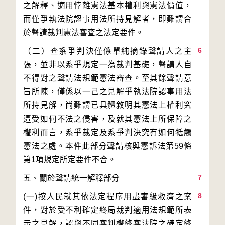
之解釋、適用悖離憲法基本權利與憲法價值，
而僅爭執法院認事用法所持見解者，即難謂合
6
（二）查系爭判決僅係單純摘錄聲請人之主
張，並非以系爭規定一為裁判基礎，聲請人自
不得對之聲請法規範憲法審查。至其餘聲請意
旨所陳，僅係以一己之見解爭執法院認事用法
所持見解，尚難謂已具體敘明其憲法上權利究
遭受如何不法之侵害，及就其憲法上所保障之
權利而言，系爭裁定及系爭判決究有如何牴觸
憲法之處。本件此部分聲請核與憲訴法第59條
7
8
(一)按人民就其依法定程序用盡審級救濟之案
件，對於受不利確定終局裁判適用法規範所表
示之見解，認與不同審判權終審法院之確定終