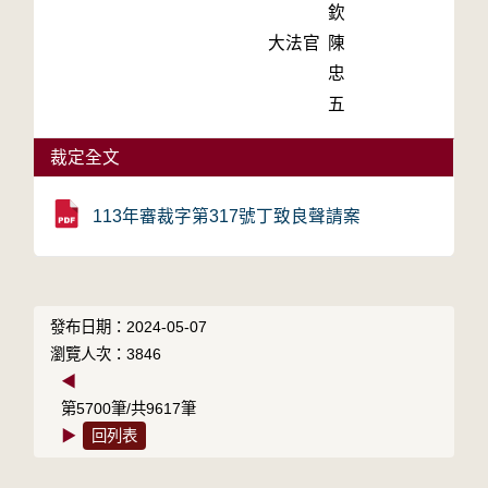
欽
大法官
陳
忠
五
裁定全文
113年審裁字第317號丁致良聲請案
發布日期：2024-05-07
瀏覽人次：3846
◀
第5700筆/共9617筆
▶
回列表