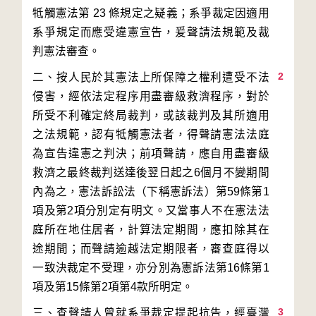
牴觸憲法第 23 條規定之疑義；系爭裁定因適用
系爭規定而應受違憲宣告，爰聲請法規範及裁
2
二、按人民於其憲法上所保障之權利遭受不法
侵害，經依法定程序用盡審級救濟程序，對於
所受不利確定終局裁判，或該裁判及其所適用
之法規範，認有牴觸憲法者，得聲請憲法法庭
為宣告違憲之判決；前項聲請，應自用盡審級
救濟之最終裁判送達後翌日起之6個月不變期間
內為之，憲法訴訟法（下稱憲訴法）第59條第1
項及第2項分別定有明文。又當事人不在憲法法
庭所在地住居者，計算法定期間，應扣除其在
途期間；而聲請逾越法定期限者，審查庭得以
一致決裁定不受理，亦分別為憲訴法第16條第1
3
三、查聲請人曾就系爭裁定提起抗告，經臺灣