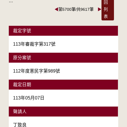
:::
回
◀
第5700筆/共9617筆
▶
列
表
裁定字號
113年審裁字第317號
原分案號
112年度憲民字第989號
裁定日期
113年05月07日
聲請人
丁致良