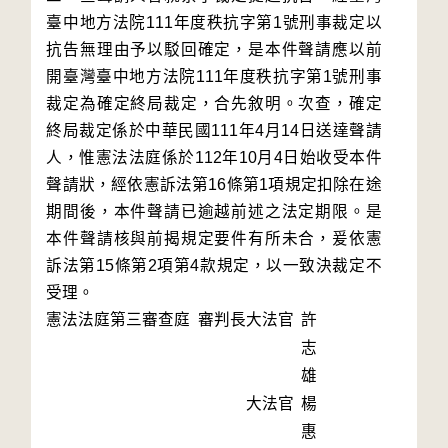
臺中地方法院111年度秩抗字第1號刑事裁定以
抗告無理由予以駁回確定，是本件聲請應以前
開臺灣臺中地方法院111年度秩抗字第1號刑事
裁定為確定終局裁定，合先敘明。次查，確定
終局裁定係於中華民國111年4月14日送達聲請
人，惟憲法法庭係於112年10月4日始收受本件
聲請狀，經依憲訴法第16條第1項規定扣除在途
期間後，本件聲請已逾越前述之法定期限。是
本件聲請核與前揭規定要件有所未合，爰依憲
訴法第15條第2項第4款規定，以一致決裁定不
受理。
憲法法庭第三審查庭 審判長
大法官
許
志
雄
大法官
楊
惠