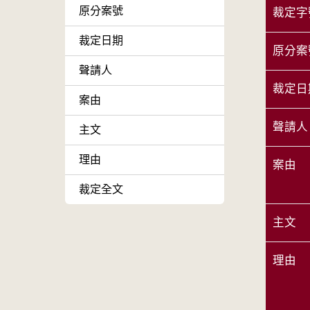
原分案號
裁定字
裁定日期
原分案
聲請人
裁定日
案由
聲請人
主文
理由
案由
裁定全文
主文
理由