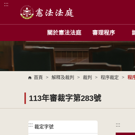
:::
跳到主要內容區塊
關於憲法法庭
審理程序
首頁
>
解釋及裁判
>
裁判
>
程序裁定
>
程
113年審裁字第283號
:::
:::
裁定字號