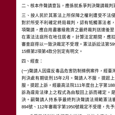
三、按人民於其憲法上所保障之權利遭受不法
對於所受不利確定終局裁判，認有牴觸憲法者
項聲請，應自用盡審級救濟之最終裁判送達後翌
在憲法法庭所在地住居者，計算法定期間，應
審查庭得以一致決裁定不受理。憲法訴訟法第59條
(一)聲請人因違反毒品危害防制條例案件，經臺灣
判決處有期徒刑15年2月。聲請人不服，提起
服，提起上訴，經最高法院111年度台上字第18
訴為違背法律上之程式為由駁回上訴而確定。
決。嗣聲請人持系爭最終判決聲請法規範憲法審