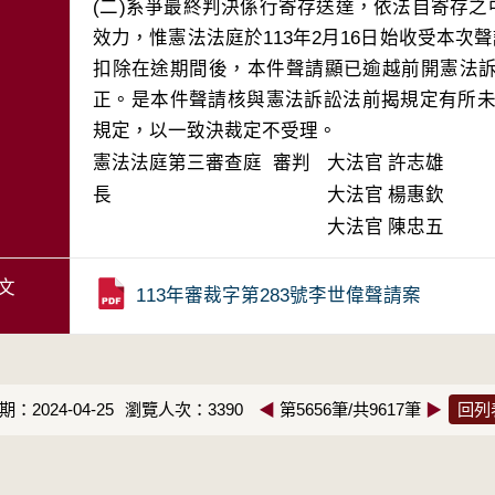
(二)系爭最終判決係行寄存送達，依法自寄存之中
效力，惟憲法法庭於113年2月16日始收受本次
扣除在途期間後，本件聲請顯已逾越前開憲法
正。是本件聲請核與憲法訴訟法前揭規定有所未
規定，以一致決裁定不受理。
憲法法庭第三審查庭 審判
大法官
許志雄
長
大法官
楊惠欽
大法官
陳忠五
文
113年審裁字第283號李世偉聲請案
：2024-04-25
瀏覽人次：3390
◀
第5656筆/共9617筆
▶
回列