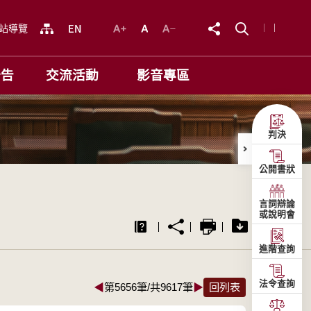
站導覽
公告
交流活動
影音專區
判決
公開書狀
言詞辯論
或說明會
進階查詢
法令查詢
◀
第5656筆/共9617筆
▶
回列表