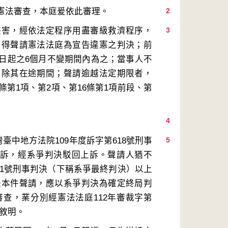
2
侵害，經依法定程序用盡審級救濟程序，
3
，得聲請憲法法庭為宣告違憲之判決；前
日起之6個月不變期間內為之；當事人不
扣除其在途期間；聲請逾越法定期限者，
第1項、第2項、第16條第1項前段、第
4
臺中地方法院109年度訴字第618號刑事
5
上訴，經系爭判決駁回上訴。聲請人猶不
81號刑事判決（下稱系爭最終判決）以上
是本件聲請，應以系爭判決為確定終局判
查，業分別經憲法法庭112年審裁字第