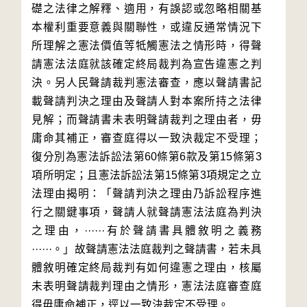
礎之法律之解釋、適用，有誤認或忽略相關基
本權利重要意義與關聯性，或違反通常情況下
所理解之憲法價值等牴觸憲法之情形時，得聲
請憲法法庭就該確定終局裁判為宣告違憲之判
決。另人民聲請裁判憲法審查，應以聲請書記
載聲請判決之理由及聲請人對本案所持之法律
見解；而聲請書未表明聲請裁判之理由者，毋
庸命其補正，審查庭得以一致決裁定不受理；
復分別為憲法訴訟法第60條第6款及第15條第3
項所明定；且憲法訴訟法第15條第3項規定之立
法理由揭明：「聲請判決之理由乃訴訟程序進
行之關鍵事項，聲請人就聲請憲法法庭為判決
之理由，······有於聲請書具體敘明之義務
······。」故聲請憲法法庭裁判之聲請書，若未具
體敘明確定終局裁判有如何違憲之理由，核屬
未表明聲請裁判理由之情形，憲法法庭審查庭