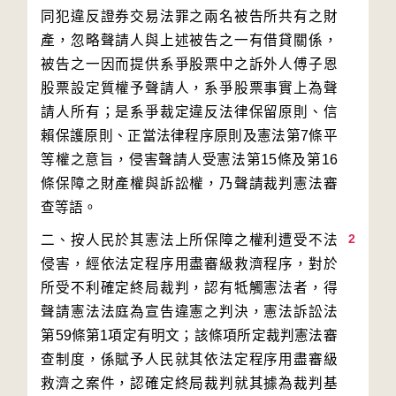
同犯違反證券交易法罪之兩名被告所共有之財
產，忽略聲請人與上述被告之一有借貸關係，
被告之一因而提供系爭股票中之訴外人傅子恩
股票設定質權予聲請人，系爭股票事實上為聲
請人所有；是系爭裁定違反法律保留原則、信
賴保護原則、正當法律程序原則及憲法第7條平
等權之意旨，侵害聲請人受憲法第15條及第16
條保障之財產權與訴訟權，乃聲請裁判憲法審
2
二、按人民於其憲法上所保障之權利遭受不法
侵害，經依法定程序用盡審級救濟程序，對於
所受不利確定終局裁判，認有牴觸憲法者，得
聲請憲法法庭為宣告違憲之判決，憲法訴訟法
第59條第1項定有明文；該條項所定裁判憲法審
查制度，係賦予人民就其依法定程序用盡審級
救濟之案件，認確定終局裁判就其據為裁判基