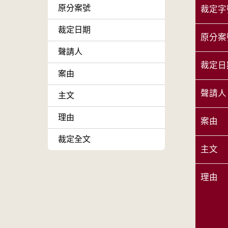
原分案號
裁定字
裁定日期
原分案
聲請人
裁定日
案由
聲請人
主文
理由
案由
裁定全文
主文
理由