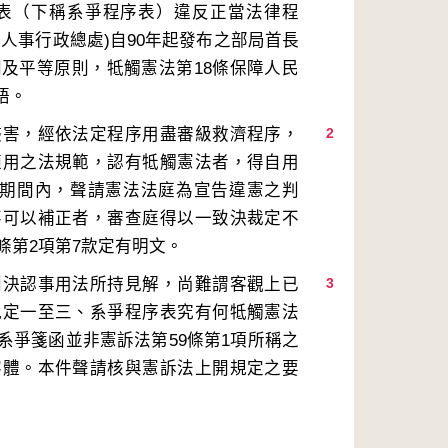
表（下稱系爭程序表）違反正當法律程
人事行政總處)自90年起發布之部局首長
及平等原則，牴觸憲法第18條保障人民
侵害，經依法定程序用盡審級救濟程序，
2
適用之法規範，認有牴觸憲法者，得自用
變期間內，聲請憲法法庭為宣告違憲之判
不可以補正者，審查庭得以一致決裁定不
判決認事用法所持見解，尚難謂客觀上已
3
規定一至三、系爭程序表究有何牴觸憲法
系爭箋函並非憲訴法第59條第1項所稱之
客體。本件聲請核與憲訴法上開規定之要