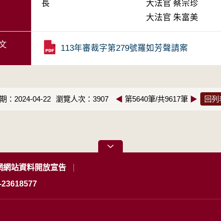
長
大法官
蔡宗珍
大法官
朱富美
文
113年審裁字第279號羅如芳聲請案
：2024-04-22
瀏覽人次：3907
◀
第5640筆/共9617筆
▶
回列
網網站資料開放宣告
23618577