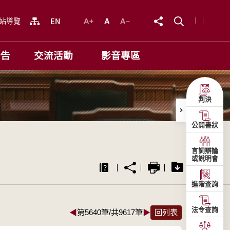
站導覽
公告
交流活動
影音專區
判決
公開書狀
言詞辯論
或說明會
進階查詢
法令查詢
◀
第5640筆/共9617筆
▶
回列表