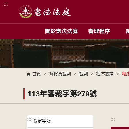
:::
跳到主要內容區塊
關於憲法法庭
審理程序
首頁
>
解釋及裁判
>
裁判
>
程序裁定
>
程
113年審裁字第279號
:::
:::
裁定字號