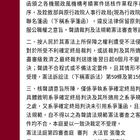
函頒之各機關政風機構考績案件送核作業程序
序，及銓敘部與原行政院人事行政局(現為行政院
聯名箋函（下稱系爭箋函），違反法律保留原則
二、按人民於其憲法上所保障之權利遭受不法
對於所受不利確定終局裁判，或該裁判及其所
盡審級救濟之最終裁判送達後翌日起6個月不
決；聲請不合程式或不備法定要件，且其情形
三、核聲請意旨所陳，僅係爭執系爭確定終局
具體敘明系爭確定終局判決及其所適用之系爭
之處，又系爭確定終局判決未引用系爭箋函，且
法規範，自不得以之為聲請法規範憲法審查之
件均不合，本庭爰以一致決裁定不受理。
憲法法庭第四審查庭 審判
大法官
張瓊文