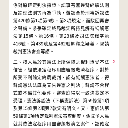
係對原確定判決採證、認事有無違背經驗法則
及論理法則等再為爭執，難認合於刑事訴訟法
第420條第1項第6款、第3項規定，而駁回再審
之聲請。系爭確定終局裁定所持見解有牴觸憲
法第15條、第16條、第23條及司法院釋字第
416號、第439號及第462號解釋之疑義，聲請
2
二、按人民於其憲法上所保障之權利遭受不法
侵害，經依法定程序用盡審級救濟程序，對於
所受不利確定終局裁判，認有牴觸憲法者，得
聲請憲法法庭為宣告違憲之判決；聲請不合程
式或不備其他要件，審查庭得以一致決裁定不
受理，憲法訴訟法（下稱憲訴法）第59條第1項
及第15條第2項第7款定有明文。又，憲訴法第
59條第1項所定裁判憲法審查制度，係賦予人民
就其依法定程序用盡審級救濟之案件，認確定