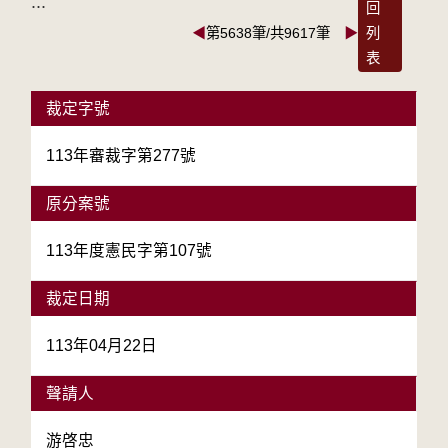
:::
回
◀
第5638筆/共9617筆
▶
列
表
裁定字號
113年審裁字第277號
原分案號
113年度憲民字第107號
裁定日期
113年04月22日
聲請人
游啓忠