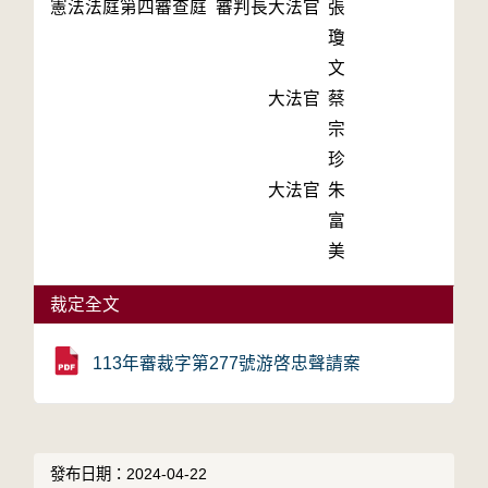
憲法法庭第四審查庭 審判長
大法官
張
瓊
文
大法官
蔡
宗
珍
大法官
朱
富
美
裁定全文
113年審裁字第277號游啓忠聲請案
發布日期：2024-04-22