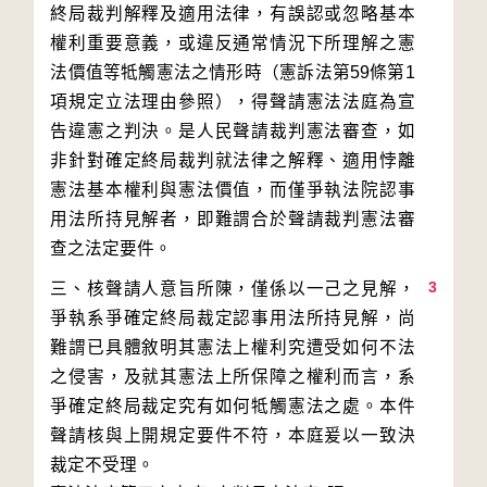
終局裁判解釋及適用法律，有誤認或忽略基本
權利重要意義，或違反通常情況下所理解之憲
法價值等牴觸憲法之情形時（憲訴法第59條第1
項規定立法理由參照），得聲請憲法法庭為宣
告違憲之判決。是人民聲請裁判憲法審查，如
非針對確定終局裁判就法律之解釋、適用悖離
憲法基本權利與憲法價值，而僅爭執法院認事
用法所持見解者，即難謂合於聲請裁判憲法審
3
三、核聲請人意旨所陳，僅係以一己之見解，
爭執系爭確定終局裁定認事用法所持見解，尚
難謂已具體敘明其憲法上權利究遭受如何不法
之侵害，及就其憲法上所保障之權利而言，系
爭確定終局裁定究有如何牴觸憲法之處。本件
聲請核與上開規定要件不符，本庭爰以一致決
裁定不受理。