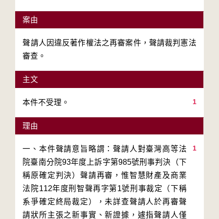
案由
聲請人因違反著作權法之再審案件，聲請裁判憲法
審查。
主文
1
本件不受理。
理由
1
一、本件聲請意旨略謂：聲請人對臺灣高等法
院臺南分院93年度上訴字第985號刑事判決（下
稱原確定判決）聲請再審，惟智慧財產及商業
法院112年度刑智聲再字第1號刑事裁定（下稱
系爭確定終局裁定），未詳查聲請人於再審聲
請狀所主張之新事實、新證據，遽指聲請人僅