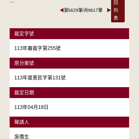
:::
回
◀
第5629筆/共9617筆
▶
列
表
裁定字號
113年審裁字第255號
原分案號
113年度憲民字第131號
裁定日期
113年04月18日
聲請人
吳僑生