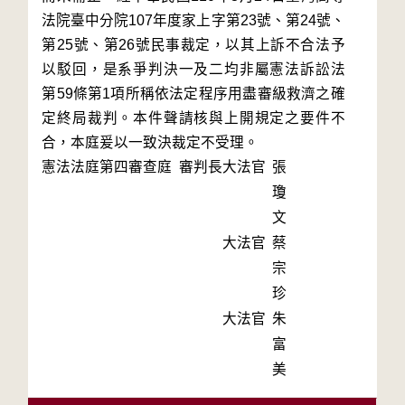
法院臺中分院107年度家上字第23號、第24號、
第25號、第26號民事裁定，以其上訴不合法予
以駁回，是系爭判決一及二均非屬憲法訴訟法
第59條第1項所稱依法定程序用盡審級救濟之確
定終局裁判。本件聲請核與上開規定之要件不
合，本庭爰以一致決裁定不受理。
憲法法庭第四審查庭 審判長
大法官
張
瓊
文
大法官
蔡
宗
珍
大法官
朱
富
美