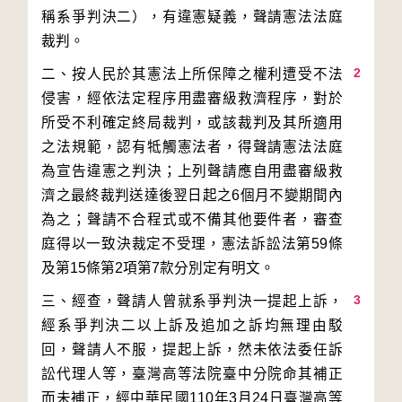
稱系爭判決二），有違憲疑義，聲請憲法法庭
2
二、按人民於其憲法上所保障之權利遭受不法
侵害，經依法定程序用盡審級救濟程序，對於
所受不利確定終局裁判，或該裁判及其所適用
之法規範，認有牴觸憲法者，得聲請憲法法庭
為宣告違憲之判決；上列聲請應自用盡審級救
濟之最終裁判送達後翌日起之6個月不變期間內
為之；聲請不合程式或不備其他要件者，審查
庭得以一致決裁定不受理，憲法訴訟法第59條
3
三、經查，聲請人曾就系爭判決一提起上訴，
經系爭判決二以上訴及追加之訴均無理由駁
回，聲請人不服，提起上訴，然未依法委任訴
訟代理人等，臺灣高等法院臺中分院命其補正
而未補正，經中華民國110年3月24日臺灣高等