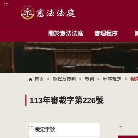
:::
跳到主要內容區塊
關於憲法法庭
審理程序
首頁
>
解釋及裁判
>
裁判
>
程序裁定
>
程
113年審裁字第226號
:::
:::
裁定字號