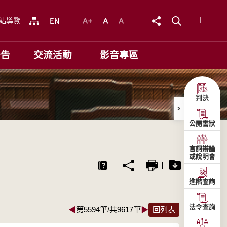
站導覽
公告
交流活動
影音專區
判決
公開書狀
言詞辯論
或說明會
進階查詢
法令查詢
◀
第5594筆/共9617筆
▶
回列表