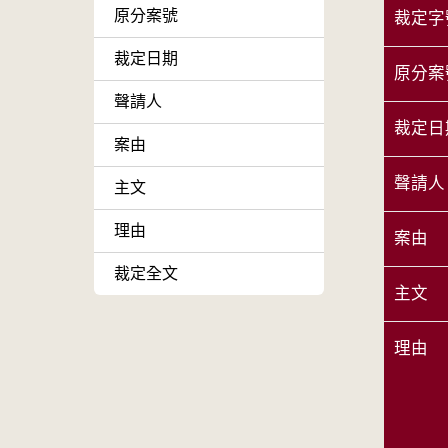
原分案號
裁定字
裁定日期
原分案
聲請人
裁定日
案由
聲請人
主文
理由
案由
裁定全文
主文
理由