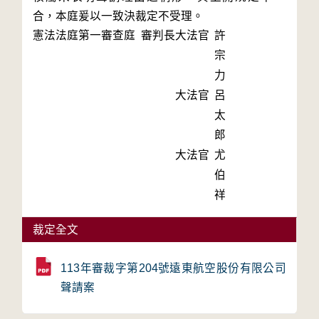
合，本庭爰以一致決裁定不受理。
憲法法庭第一審查庭 審判長
大法官
許
宗
力
大法官
呂
太
郎
大法官
尤
伯
祥
裁定全文
113年審裁字第204號遠東航空股份有限公司
聲請案