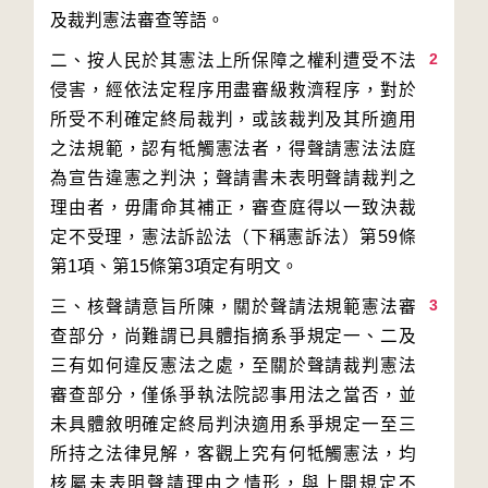
2
二、按人民於其憲法上所保障之權利遭受不法
侵害，經依法定程序用盡審級救濟程序，對於
所受不利確定終局裁判，或該裁判及其所適用
之法規範，認有牴觸憲法者，得聲請憲法法庭
為宣告違憲之判決；聲請書未表明聲請裁判之
理由者，毋庸命其補正，審查庭得以一致決裁
定不受理，憲法訴訟法（下稱憲訴法）第59條
3
三、核聲請意旨所陳，關於聲請法規範憲法審
查部分，尚難謂已具體指摘系爭規定一、二及
三有如何違反憲法之處，至關於聲請裁判憲法
審查部分，僅係爭執法院認事用法之當否，並
未具體敘明確定終局判決適用系爭規定一至三
所持之法律見解，客觀上究有何牴觸憲法，均
核屬未表明聲請理由之情形，與上開規定不