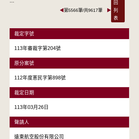
:::
回
◀
第5566筆/共9617筆
▶
列
表
裁定字號
113年審裁字第204號
原分案號
112年度憲民字第898號
裁定日期
113年03月26日
聲請人
遠東航空股份有限公司