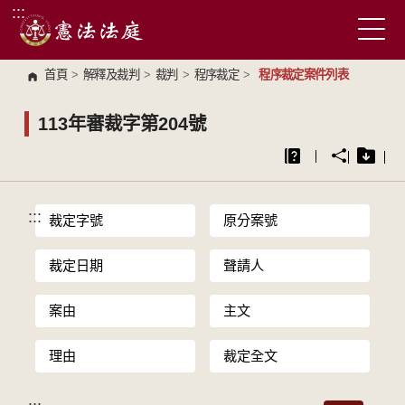
:::
跳到主要內容區塊
首頁
>
解釋及裁判
>
裁判
>
程序裁定
>
程序裁定案件列表
113年審裁字第204號
:::
裁定字號
原分案號
裁定日期
聲請人
案由
主文
理由
裁定全文