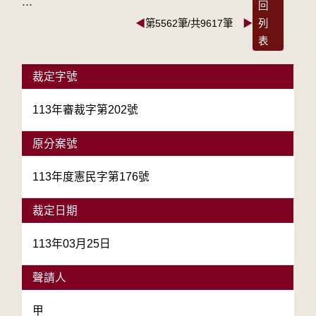
:::
回
◀
第5562筆/共9617筆
▶
列
表
裁定字號
113年審裁字第202號
原分案號
113年度憲民字第176號
裁定日期
113年03月25日
聲請人
甲