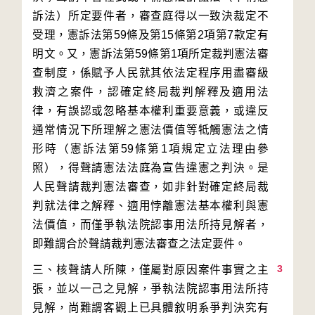
訴法）所定要件者，審查庭得以一致決裁定不
受理，憲訴法第59條及第15條第2項第7款定有
明文。又，憲訴法第59條第1項所定裁判憲法審
查制度，係賦予人民就其依法定程序用盡審級
救濟之案件，認確定終局裁判解釋及適用法
律，有誤認或忽略基本權利重要意義，或違反
通常情況下所理解之憲法價值等牴觸憲法之情
形時（憲訴法第59條第1項規定立法理由參
照），得聲請憲法法庭為宣告違憲之判決。是
人民聲請裁判憲法審查，如非針對確定終局裁
判就法律之解釋、適用悖離憲法基本權利與憲
法價值，而僅爭執法院認事用法所持見解者，
3
三、核聲請人所陳，僅屬對原因案件事實之主
張，並以一己之見解，爭執法院認事用法所持
見解，尚難謂客觀上已具體敘明系爭判決究有