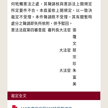
何牴觸憲法之處，其聲請核與憲訴法上開規定
所定要件不合。本庭爰依上開規定，以一致決
裁定不受理。本件聲請既不受理，其有關暫時
處分之聲請即失所依附，併予駁回。
憲法法庭第四審查庭 審判長
大法官
張
瓊
文
大法官
蔡
宗
珍
大法官
朱
富
美
裁定全文