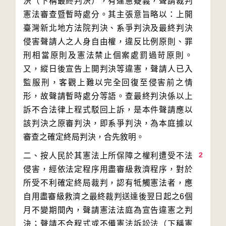
決（下稱最終判決），有違憲疑義，聲請裁判
憲法審查暨暫時處分。其主張意旨略以：上開
臺灣新北地方法院判決、系爭判決及最終判決
侵害聲請人之人身自由權，違反比例原則、罪
刑相當原則及憲法禁止個案處罰過苛原則。
又，縱日後宣告上開判決等違憲，聲請人已入
監服刑，客觀上難以完全回復至侵害前之情
形，故聲請暫時處分等語。查最終判決係以上
訴不合法律上程式駁回上訴，是本件聲請應以
該判決之原審判決，即系爭判決，為本庭據以
2
二、按人民於其憲法上所保障之權利遭受不法
侵害，經依法定程序用盡審級救濟程序，對於
所受不利確定終局裁判，認有牴觸憲法者，應
自用盡審級救濟之最終裁判送達後翌日起之6個
月不變期間內，聲請憲法法庭為宣告違憲之判
決；聲請不合程式或不備憲法訴訟法（下稱憲