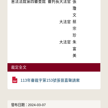
憲法法庭第四審查庭 審判長
大法官
張
瓊
文
大法官
蔡
宗
珍
大法官
朱
富
美
裁定全文
113年審裁字第153號張晉嘉聲請案
發布日期：2024-03-07