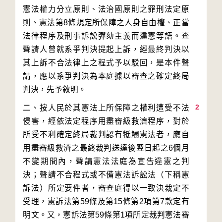
憲法權力分立原則、法治國原則之罪刑法定原
則、憲法第8條規定所保障之人身自由權、正當
法律程序及刑事訴訟彈劾主義而違憲等語。查
聲請人曾就系爭判決提起上訴，經最終判決以
其上訴不合法律上之程式予以駁回，是本件聲
請，應以系爭判決為本庭據以審查之確定終局
2
二、按人民於其憲法上所保障之權利遭受不法
侵害，經依法定程序用盡審級救濟程序，對於
所受不利確定終局裁判認有牴觸憲法者，應自
用盡審級救濟之最終裁判送達後翌日起之6個月
不變期間內，聲請憲法法庭為宣告違憲之判
決；聲請不合程式或不備憲法訴訟法（下稱憲
訴法）所定要件者，審查庭得以一致決裁定不
受理，憲訴法第59條及第15條第2項第7款定有
明文。又，憲訴法第59條第1項所定裁判憲法審