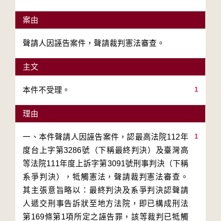
案由
聲請人因誣告案件，聲請裁判憲法審查。
主文
1
本件不受理。
理由
1
一、本件聲請人因誣告案件，認最高法院112年
度台上字第3286號（下稱最終判決）及臺灣高
等法院111年度上訴字第3091號刑事判決（下稱
系爭判決），牴觸憲法，聲請裁判憲法審查。
其主張意旨略以：最終判決及系爭判決認聲請
人遞交刑事告訴狀至地方法院，即已構成刑法
第169條第1項所定之誣告罪，該等裁判已牴觸