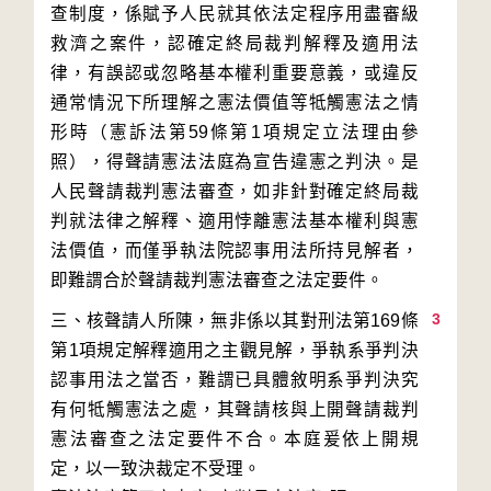
查制度，係賦予人民就其依法定程序用盡審級
救濟之案件，認確定終局裁判解釋及適用法
律，有誤認或忽略基本權利重要意義，或違反
通常情況下所理解之憲法價值等牴觸憲法之情
形時（憲訴法第59條第1項規定立法理由參
照），得聲請憲法法庭為宣告違憲之判決。是
人民聲請裁判憲法審查，如非針對確定終局裁
判就法律之解釋、適用悖離憲法基本權利與憲
法價值，而僅爭執法院認事用法所持見解者，
3
三、核聲請人所陳，無非係以其對刑法第169條
第1項規定解釋適用之主觀見解，爭執系爭判決
認事用法之當否，難謂已具體敘明系爭判決究
有何牴觸憲法之處，其聲請核與上開聲請裁判
憲法審查之法定要件不合。本庭爰依上開規
定，以一致決裁定不受理。