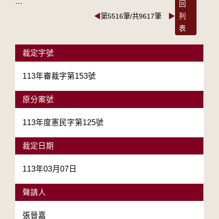
:::
回
◀
第5516筆/共9617筆
▶
列
表
裁定字號
113年審裁字第153號
原分案號
113年度憲民字第125號
裁定日期
113年03月07日
聲請人
張晉嘉