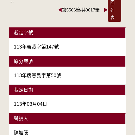
:::
回
◀
第5506筆/共9617筆
▶
列
表
裁定字號
113年審裁字第147號
原分案號
113年度憲民字第50號
裁定日期
113年03月04日
聲請人
陳旭騰