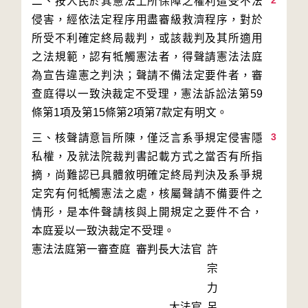
2
二、按人民於其憲法上所保障之權利遭受不法
侵害，經依法定程序用盡審級救濟程序，對於
所受不利確定終局裁判，或該裁判及其所適用
之法規範，認有牴觸憲法者，得聲請憲法法庭
為宣告違憲之判決；聲請不備法定要件者，審
查庭得以一致決裁定不受理，憲法訴訟法第59
3
三、核聲請意旨所陳，僅泛言系爭規定侵害隱
私權，及就法院裁判書記載方式之當否有所指
摘，尚難認已具體敘明確定終局判決及系爭規
定究有何牴觸憲法之處，核屬聲請不備要件之
情形，是本件聲請核與上開規定之要件不合，
本庭爰以一致決裁定不受理。
憲法法庭第一審查庭 審判長
大法官
許
宗
力
大法官
呂