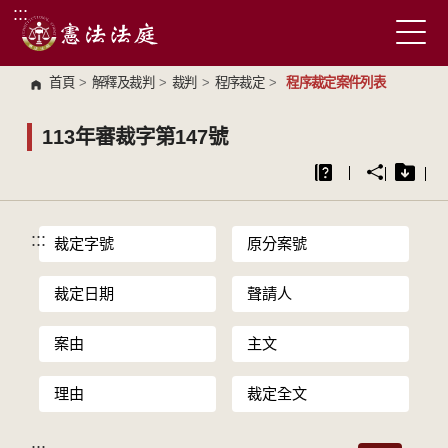
:::
跳到主要內容區塊
首頁
>
解釋及裁判
>
裁判
>
程序裁定
>
程序裁定案件列表
113年審裁字第147號
:::
裁定字號
原分案號
裁定日期
聲請人
案由
主文
理由
裁定全文