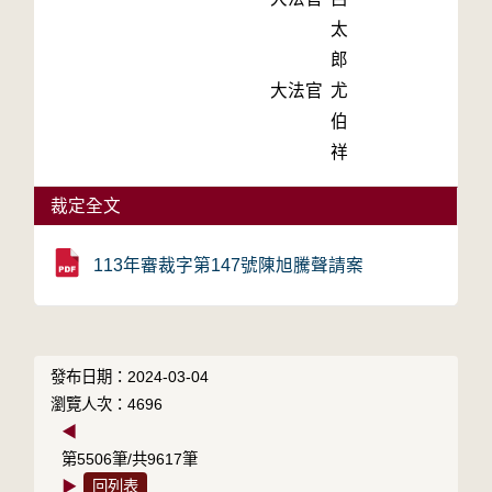
太
郎
大法官
尤
伯
祥
裁定全文
113年審裁字第147號陳旭騰聲請案
發布日期：2024-03-04
瀏覽人次：4696
◀
第5506筆/共9617筆
▶
回列表