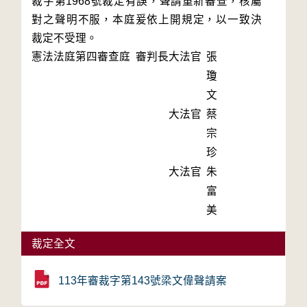
裁字第1968號裁定有誤，聲請重新審查，核屬
對之聲明不服，本庭爰依上開規定，以一致決
裁定不受理。
憲法法庭第四審查庭 審判長
大法官
張
瓊
文
大法官
蔡
宗
珍
大法官
朱
富
美
裁定全文
113年審裁字第143號梁文偉聲請案