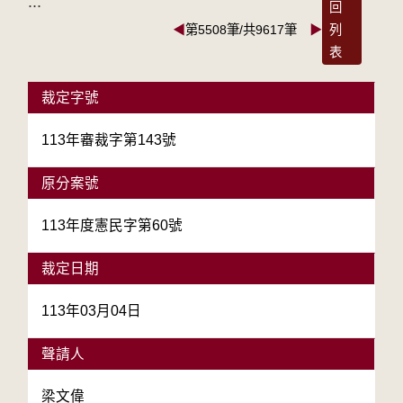
:::
回
◀
第5508筆/共9617筆
▶
列
表
裁定字號
113年審裁字第143號
原分案號
113年度憲民字第60號
裁定日期
113年03月04日
聲請人
梁文偉