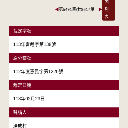
:::
回
◀
第5491筆/共9617筆
▶
列
表
裁定字號
113年審裁字第138號
原分案號
112年度憲民字第1220號
裁定日期
113年02月23日
聲請人
湯成村