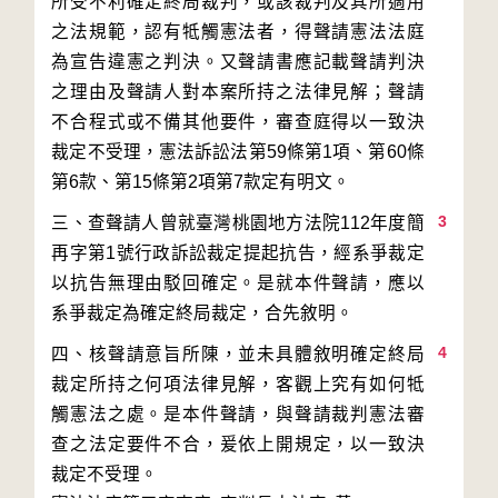
所受不利確定終局裁判，或該裁判及其所適用
之法規範，認有牴觸憲法者，得聲請憲法法庭
為宣告違憲之判決。又聲請書應記載聲請判決
之理由及聲請人對本案所持之法律見解；聲請
不合程式或不備其他要件，審查庭得以一致決
裁定不受理，憲法訴訟法第59條第1項、第60條
3
三、查聲請人曾就臺灣桃園地方法院112年度簡
再字第1號行政訴訟裁定提起抗告，經系爭裁定
以抗告無理由駁回確定。是就本件聲請，應以
4
四、核聲請意旨所陳，並未具體敘明確定終局
裁定所持之何項法律見解，客觀上究有如何牴
觸憲法之處。是本件聲請，與聲請裁判憲法審
查之法定要件不合，爰依上開規定，以一致決
裁定不受理。