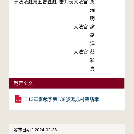
憲法法庭第五審查庭 審判長
大法官
黃
瑞
明
大法官
謝
銘
洋
大法官
蔡
彩
貞
裁定全文
113年審裁字第138號湯成村聲請案
發布日期：2024-02-23