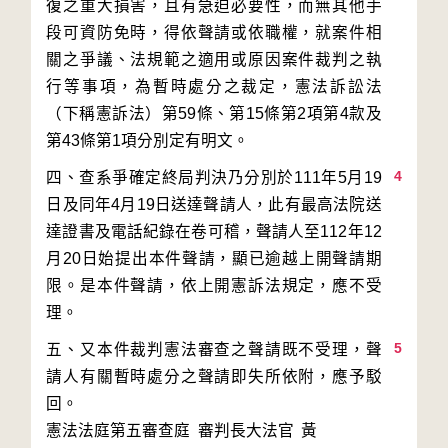
復之重大損害，且有急迫必要性，而無其他手
段可資防免時，得依聲請或依職權，就案件相
關之爭議、法規範之適用或原因案件裁判之執
行等事項，為暫時處分之裁定，憲法訴訟法
（下稱憲訴法）第59條、第15條第2項第4款及
4
四、查系爭確定終局判決乃分別於111年5月19
日及同年4月19日送達聲請人，此有最高法院送
達證書及電話紀錄在卷可稽，聲請人至112年12
月20日始提出本件聲請，顯已逾越上開聲請期
限。是本件聲請，依上開憲訴法規定，應不受
5
五、又本件裁判憲法審查之聲請既不受理，聲
請人有關暫時處分之聲請即失所依附，應予駁
回。
憲法法庭第五審查庭 審判長
大法官
黃