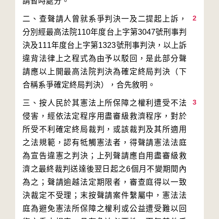
2
二、查聲請人曾就系爭判決一及二提起上訴，
分別經最高法院110年度台上字第3047號刑事判
決及111年度台上字第1323號刑事判決，以上訴
違背法律上之程式為由予以駁回，是此部分聲
請應以上開最高法院判決為確定終局判決（下
3
三、按人民於其憲法上所保障之權利遭受不法
侵害，經依法定程序用盡審級救濟程序，對於
所受不利確定終局裁判，或該裁判及其所適用
之法規範，認有牴觸憲法者，得聲請憲法法庭
為宣告違憲之判決；上列聲請應自用盡審級救
濟之最終裁判送達後翌日起之6個月不變期間內
為之；聲請逾越法定期限者，審查庭得以一致
決裁定不受理；末按聲請案件繫屬中，憲法法
庭為避免憲法所保障之權利或公益遭受難以回