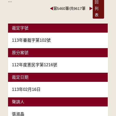
:::
回
◀
第5460筆/共9617筆
▶
列
表
裁定字號
113年審裁字第102號
原分案號
112年度憲民字第1216號
裁定日期
113年02月16日
聲請人
張淑晶