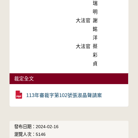
瑞
明
大法官
謝
銘
洋
大法官
蔡
彩
貞
裁定全文
113年審裁字第102號張淑晶聲請案
發布日期：2024-02-16
瀏覽人次：5146