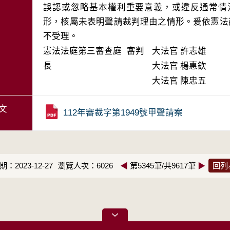
誤認或忽略基本權利重要意義，或違反通常情
形，核屬未表明聲請裁判理由之情形。爰依憲法
不受理。
憲法法庭第三審查庭 審判
大法官
許志雄
長
大法官
楊惠欽
大法官
陳忠五
文
112年審裁字第1949號甲聲請案
：2023-12-27
瀏覽人次：6026
◀
第5345筆/共9617筆
▶
回列