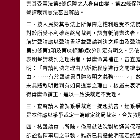
害其受憲法第8條保障之人身自由權、第22條保
二、按人民於其憲法上所保障之權利遭受不法
對於所受不利確定終局裁判，認有牴觸憲法者
前述聲請應以聲請書記載聲請判決之理由及聲
第59條第1項及第60條第6款分別定有明文。另
表明聲請裁判之理由者，毋庸命其補正，審查
明：「聲請判決之理由乃訴訟程序進行之關鍵
由，······有於聲請書具體敘明之義務·····
未具體敘明裁判有如何違憲之理由，核屬未表
三、查聲請人曾就系爭裁定一提起抗告，經系
四、核聲請意旨所陳，僅屬就法院對於通常保
訴訟指揮事項之爭執，難謂已具體敘明確定終