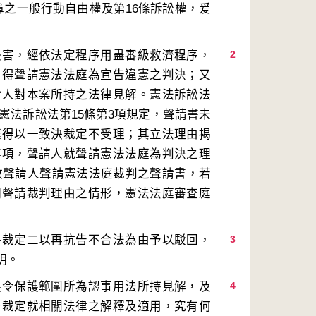
障之一般行動自由權及第16條訴訟權，爰
侵害，經依法定程序用盡審級救濟程序，
2
，得聲請憲法法庭為宣告違憲之判決；又
請人對本案所持之法律見解。憲法訴訟法
依憲法訴訟法第15條第3項規定，聲請書未
庭得以一致決裁定不受理；其立法理由揭
事項，聲請人就聲請憲法法庭為判決之理
·。」故聲請人聲請憲法法庭裁判之聲請書，若
明聲請裁判理由之情形，憲法法庭審查庭
爭裁定二以再抗告不合法為由予以駁回，
3
護令保護範圍所為認事用法所持見解，及
4
局裁定就相關法律之解釋及適用，究有何