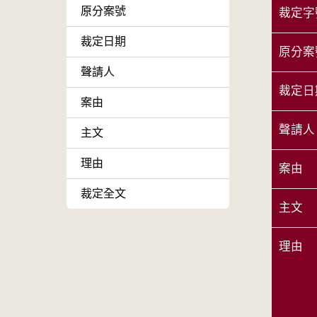
原分案號
裁定字
裁定日期
原分案
聲請人
裁定日
案由
聲請人
主文
理由
案由
裁定全文
主文
理由