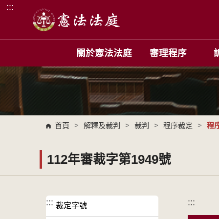
:::
跳到主要內容區塊
關於憲法法庭
審理程序
首頁
>
解釋及裁判
>
裁判
>
程序裁定
>
程
112年審裁字第1949號
:::
:::
裁定字號