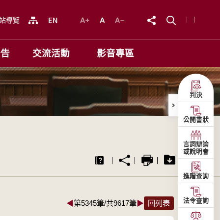
站導覽
公告
交流活動
影音專區
判決
公開書狀
言詞辯論
或說明會
進階查詢
法令查詢
◀
第5345筆/共9617筆
▶
回列表