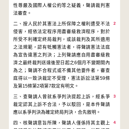
性尊嚴及國際人權公約等之疑義，聲請裁判憲
2
二、按人民於其憲法上所保障之權利遭受不法
侵害，經依法定程序用盡審級救濟程序，對於
所受不利確定終局裁判，或該裁判及其所適用
之法規範，認有牴觸憲法者，得聲請憲法法庭
為宣告違憲之判決；上列聲請應自用盡審級救
濟之最終裁判送達後翌日起之6個月不變期間內
為之；聲請不合程式或不備其他要件者，審查
庭得以一致決裁定不受理，憲法訴訟法第59條
3
三、查聲請人曾就系爭判決提起上訴，經系爭
裁定認其上訴不合法，予以駁回，是本件聲請
4
四、核聲請意旨所陳，聲請人僅係持其主觀上