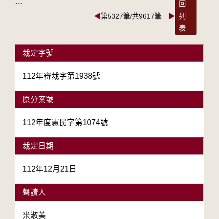
:::
回
◀
第5327筆/共9617筆
▶
列
表
裁定字號
112年審裁字第1938號
原分案號
112年度憲民字第1074號
裁定日期
112年12月21日
聲請人
米淑美