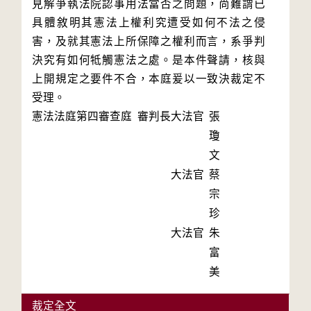
見解爭執法院認事用法當否之問題，尚難謂已
具體敘明其憲法上權利究遭受如何不法之侵
害，及就其憲法上所保障之權利而言，系爭判
決究有如何牴觸憲法之處。是本件聲請，核與
上開規定之要件不合，本庭爰以一致決裁定不
受理。
憲法法庭第四審查庭 審判長
大法官
張
瓊
文
大法官
蔡
宗
珍
大法官
朱
富
美
裁定全文