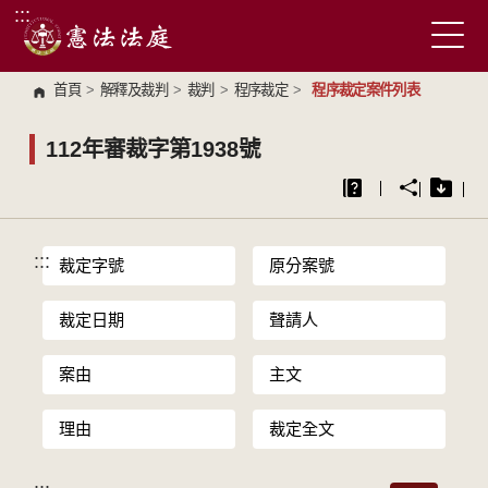
:::
跳到主要內容區塊
首頁
>
解釋及裁判
>
裁判
>
程序裁定
>
程序裁定案件列表
112年審裁字第1938號
:::
裁定字號
原分案號
裁定日期
聲請人
案由
主文
理由
裁定全文