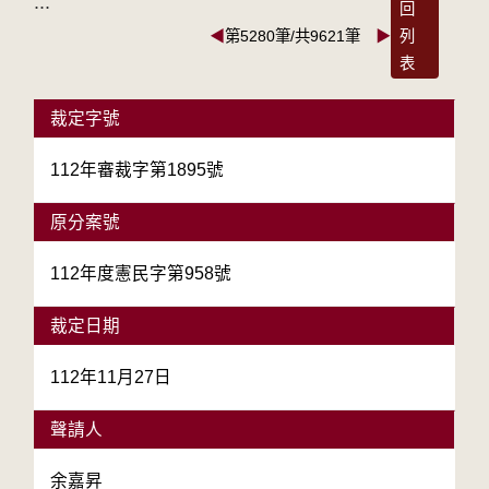
:::
回
◀
第5280筆/共9621筆
▶
列
表
裁定字號
112年審裁字第1895號
原分案號
112年度憲民字第958號
裁定日期
112年11月27日
聲請人
余嘉昇