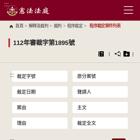
:::
跳到主要內容區塊
首頁
>
解釋及裁判
>
裁判
>
程序裁定
>
程序裁定案件列表
112年審裁字第1895號
:::
裁定字號
原分案號
裁定日期
聲請人
案由
主文
理由
裁定全文