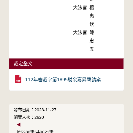
大法官
楊
惠
欽
大法官
陳
忠
五
裁定全文
112年審裁字第1895號余嘉昇聲請案
發布日期：2023-11-27
瀏覽人次：2620
◀
第5280筆/共9621筆