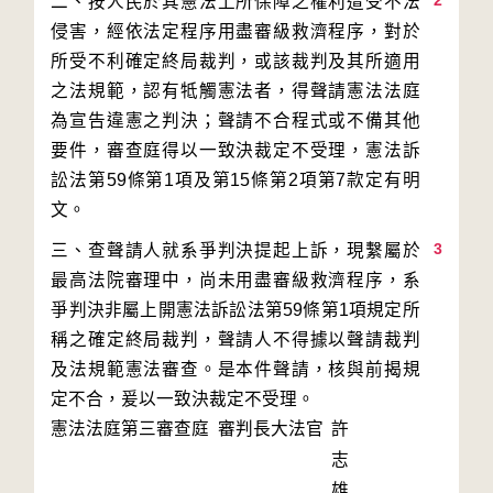
2
二、按人民於其憲法上所保障之權利遭受不法
侵害，經依法定程序用盡審級救濟程序，對於
所受不利確定終局裁判，或該裁判及其所適用
之法規範，認有牴觸憲法者，得聲請憲法法庭
為宣告違憲之判決；聲請不合程式或不備其他
要件，審查庭得以一致決裁定不受理，憲法訴
訟法第59條第1項及第15條第2項第7款定有明
3
三、查聲請人就系爭判決提起上訴，現繫屬於
最高法院審理中，尚未用盡審級救濟程序，系
爭判決非屬上開憲法訴訟法第59條第1項規定所
稱之確定終局裁判，聲請人不得據以聲請裁判
及法規範憲法審查。是本件聲請，核與前揭規
定不合，爰以一致決裁定不受理。
憲法法庭第三審查庭 審判長
大法官
許
志
雄