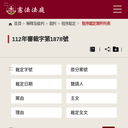
:::
跳到主要內容區塊
首頁
>
解釋及裁判
>
裁判
>
程序裁定
>
程序裁定案件列表
112年審裁字第1878號
:::
裁定字號
原分案號
裁定日期
聲請人
案由
主文
理由
裁定全文