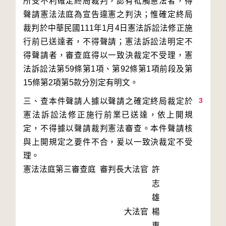
所受不利確定終局裁判，認有牴觸憲法者，得
聲請憲法法庭為宣告違憲之判決；惟確定終局
裁判於中華民國111年1月4日憲法訴訟法修正施
行前已送達者，不得聲請；憲法訴訟法明定不
得聲請者，審查庭得以一致決裁定不受理，憲
法訴訟法第59條第1項、第92條第1項前段及第
3
三、查本件聲請人據以聲請之確定終局裁定於
憲法訴訟法修正施行前業已送達，依上開規
定，不得據以聲請裁判憲法審查。本件聲請核
與上開規定之要件不合，爰以一致決裁定不受
理。
憲法法庭第三審查庭 審判長
大法官
許
志
雄
大法官
楊
惠