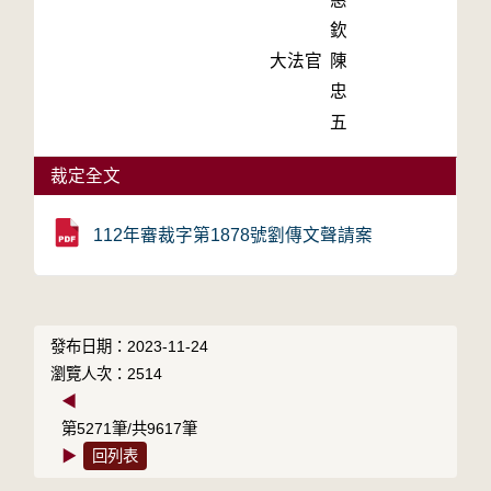
欽
大法官
陳
忠
五
裁定全文
112年審裁字第1878號劉傳文聲請案
發布日期：2023-11-24
瀏覽人次：2514
◀
第5271筆/共9617筆
▶
回列表