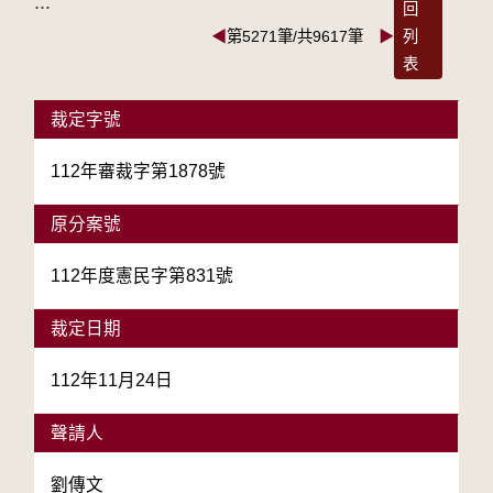
:::
回
◀
第5271筆/共9617筆
▶
列
表
裁定字號
112年審裁字第1878號
原分案號
112年度憲民字第831號
裁定日期
112年11月24日
聲請人
劉傳文