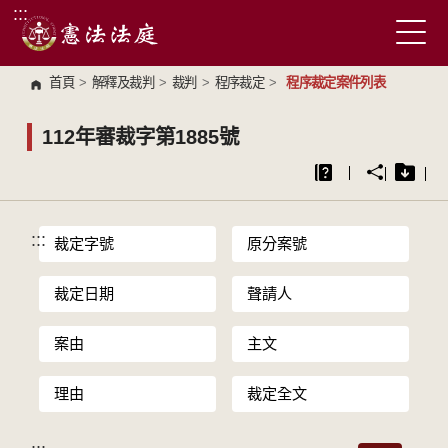
:::
跳到主要內容區塊
首頁
>
解釋及裁判
>
裁判
>
程序裁定
>
程序裁定案件列表
112年審裁字第1885號
:::
裁定字號
原分案號
裁定日期
聲請人
案由
主文
理由
裁定全文