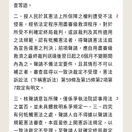
2
二、按人民於其憲法上所保障之權利遭受不法
侵害，經依法定程序用盡審級救濟程序，對於
所受不利確定終局裁判，或該裁判及其所適用
之法規範，認有牴觸憲法者，得聲請憲法法庭
為宣告違憲之判決；前項聲請，應自用盡審級
救濟之最終裁判送達後翌日起之6個月不變期間
內為之。聲請不備法定要件，且其情形不可以
補正者，審查庭得以一致決裁定不受理，憲法
訴訟法（下稱憲訴法）第59條及第15條第2項第
3
三、核聲請意旨所陳，僅係爭執法院認事用法
之當否，並未具體敘明系爭規定一、三、四究
有何牴觸憲法之處，聲請人自不得據以聲請法
規範憲法審查，本庭爰依上開憲訴法規定，以
一致決裁定不受理。至聲請人就確定終局裁定