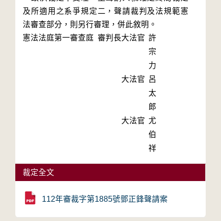
及所適用之系爭規定二，聲請裁判及法規範憲
法審查部分，則另行審理，併此敘明。
憲法法庭第一審查庭 審判長
大法官
許
宗
力
大法官
呂
太
郎
大法官
尤
伯
祥
裁定全文
112年審裁字第1885號鄧正鋒聲請案