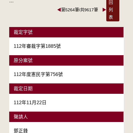
:::
回
◀
第5264筆/共9617筆
▶
列
表
裁定字號
112年審裁字第1885號
原分案號
112年度憲民字第756號
裁定日期
112年11月22日
聲請人
鄧正鋒