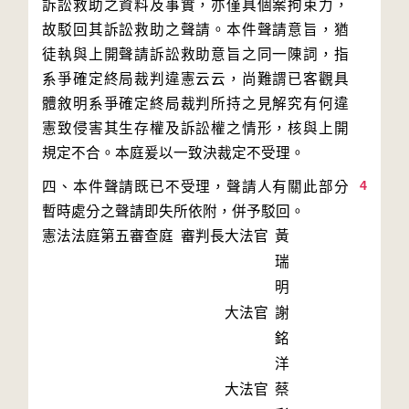
訴訟救助之資料及事實，亦僅具個案拘束力，
故駁回其訴訟救助之聲請。本件聲請意旨，猶
徒執與上開聲請訴訟救助意旨之同一陳詞，指
系爭確定終局裁判違憲云云，尚難謂已客觀具
體敘明系爭確定終局裁判所持之見解究有何違
憲致侵害其生存權及訴訟權之情形，核與上開
4
四、本件聲請既已不受理，聲請人有關此部分
暫時處分之聲請即失所依附，併予駁回。
憲法法庭第五審查庭 審判長
大法官
黃
瑞
明
大法官
謝
銘
洋
大法官
蔡