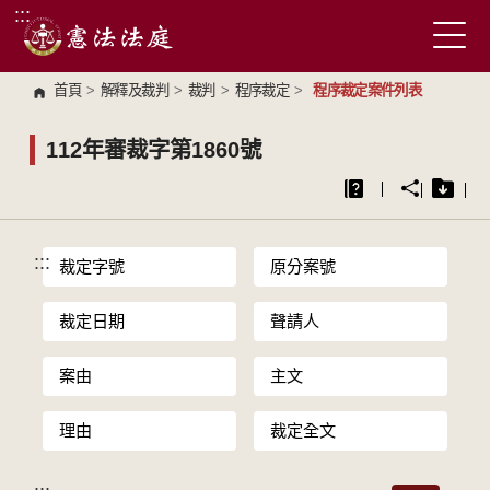
:::
跳到主要內容區塊
首頁
>
解釋及裁判
>
裁判
>
程序裁定
>
程序裁定案件列表
112年審裁字第1860號
:::
裁定字號
原分案號
裁定日期
聲請人
案由
主文
理由
裁定全文