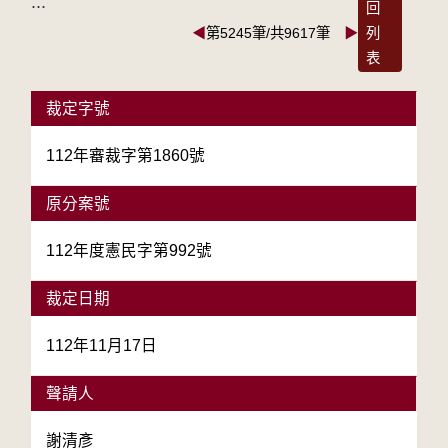
:::
回
◀
第5245筆/共9617筆
▶
列
表
裁定字號
112年審裁字第1860號
原分案號
112年度憲民字第992號
裁定日期
112年11月17日
聲請人
謝清彥