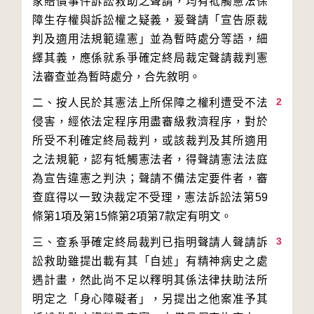
家賠償事件訴訟救助之聲請，均有牴觸憲法保
障生存權與訴訟權之疑義，爰聲請「宣告原裁
判及適用法規範違憲」並為暫時處分等語，細
繹其義，應係就系爭確定終局裁定聲請裁判憲
2
二、按人民於其憲法上所保障之權利遭受不法
侵害，經依法定程序用盡審級救濟程序，對於
所受不利確定終局裁判，或該裁判及其所適用
之法規範，認有牴觸憲法者，得聲請憲法法庭
為宣告違憲之判決；聲請不備法定要件者，審
查庭得以一致決裁定不受理，憲法訴訟法第59
3
三、查系爭確定終局裁判已指明聲請人聲請訴
訟救助雖提出載有其「自述」有精神病史之處
遇計畫，然此尚不足以釋明其係法律扶助法所
明定之「身心障礙者」，另提出之他案准予其