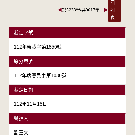
:::
回
◀
第5233筆/共9617筆
▶
列
表
裁定字號
112年審裁字第1850號
原分案號
112年度憲民字第1030號
裁定日期
112年11月15日
聲請人
劉嘉文