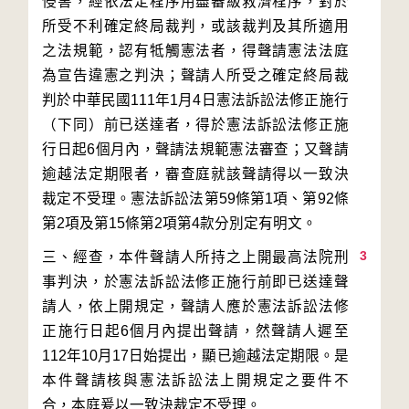
侵害，經依法定程序用盡審級救濟程序，對於
所受不利確定終局裁判，或該裁判及其所適用
之法規範，認有牴觸憲法者，得聲請憲法法庭
為宣告違憲之判決；聲請人所受之確定終局裁
判於中華民國111年1月4日憲法訴訟法修正施行
（下同）前已送達者，得於憲法訴訟法修正施
行日起6個月內，聲請法規範憲法審查；又聲請
逾越法定期限者，審查庭就該聲請得以一致決
裁定不受理。憲法訴訟法第59條第1項、第92條
3
三、經查，本件聲請人所持之上開最高法院刑
事判決，於憲法訴訟法修正施行前即已送達聲
請人，依上開規定，聲請人應於憲法訴訟法修
正施行日起6個月內提出聲請，然聲請人遲至
112年10月17日始提出，顯已逾越法定期限。是
本件聲請核與憲法訴訟法上開規定之要件不
合，本庭爰以一致決裁定不受理。