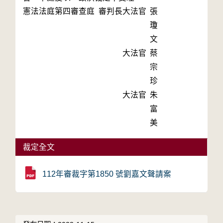
憲法法庭第四審查庭 審判長
大法官
張
瓊
文
大法官
蔡
宗
珍
大法官
朱
富
美
裁定全文
112年審裁字第1850 號劉嘉文聲請案