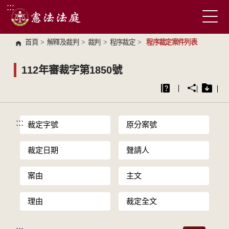
:::
跳到主要內容區塊
首頁
>
解釋及裁判
>
裁判
>
程序裁定
>
程序裁定案件列表
112年審裁字第1850號
:::
裁定字號
原分案號
裁定日期
聲請人
案由
主文
理由
裁定全文