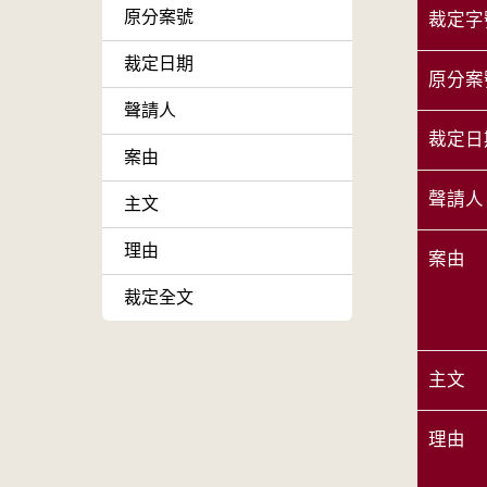
原分案號
裁定字
裁定日期
原分案
聲請人
裁定日
案由
聲請人
主文
理由
案由
裁定全文
主文
理由