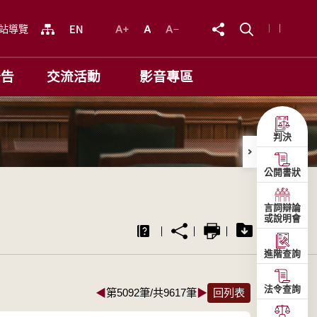
站導覽
公告
交流活動
影音專區
判決
公開書狀
言詞辯論
或說明會
進階查詢
法令查詢
◀
第5092筆/共9617筆
▶
回列表