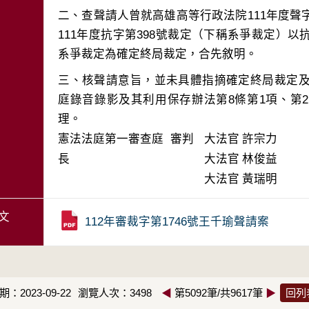
二、查聲請人曾就高雄高等行政法院111年度聲
111年度抗字第398號裁定（下稱系爭裁定）
三、核聲請意旨，並未具體指摘確定終局裁定及
庭錄音錄影及其利用保存辦法第8條第1項、第
憲法法庭第一審查庭 審判
大法官
許宗力
長
大法官
林俊益
大法官
黃瑞明
文
112年審裁字第1746號王千瑜聲請案
：2023-09-22
瀏覽人次：3498
◀
第5092筆/共9617筆
▶
回列