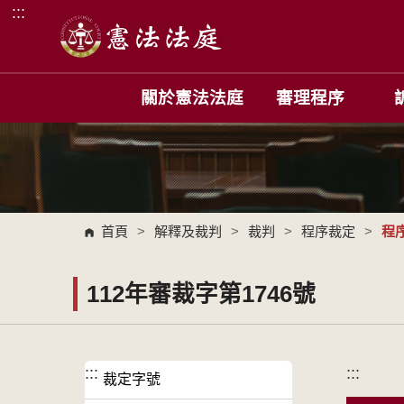
:::
跳到主要內容區塊
關於憲法法庭
審理程序
首頁
>
解釋及裁判
>
裁判
>
程序裁定
>
程
112年審裁字第1746號
:::
:::
裁定字號