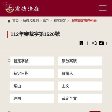
:::
跳到主要內容區塊
首頁
>
解釋及裁判
>
裁判
>
程序裁定
>
程序裁定案件列表
112年審裁字第1520號
:::
裁定字號
原分案號
裁定日期
聲請人
案由
主文
理由
裁定全文