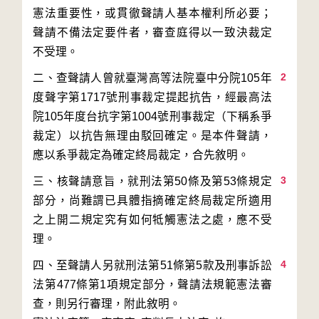
憲法重要性，或貫徹聲請人基本權利所必要；
聲請不備法定要件者，審查庭得以一致決裁定
2
二、查聲請人曾就臺灣高等法院臺中分院105年
度聲字第1717號刑事裁定提起抗告，經最高法
院105年度台抗字第1004號刑事裁定（下稱系爭
裁定）以抗告無理由駁回確定。是本件聲請，
3
三、核聲請意旨，就刑法第50條及第53條規定
部分，尚難謂已具體指摘確定終局裁定所適用
之上開二規定究有如何牴觸憲法之處，應不受
4
四、至聲請人另就刑法第51條第5款及刑事訴訟
法第477條第1項規定部分，聲請法規範憲法審
查，則另行審理，附此敘明。