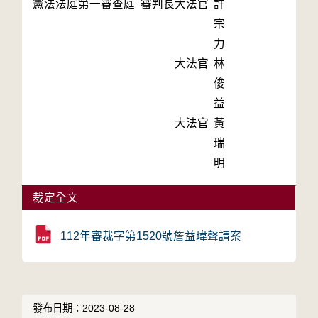
憲法法庭第一審查庭 審判長
大法官
許
宗
力
大法官
林
俊
益
大法官
黃
瑞
明
裁定全文
112年審裁字第1520號詹益瑋聲請案
發布日期：2023-08-28