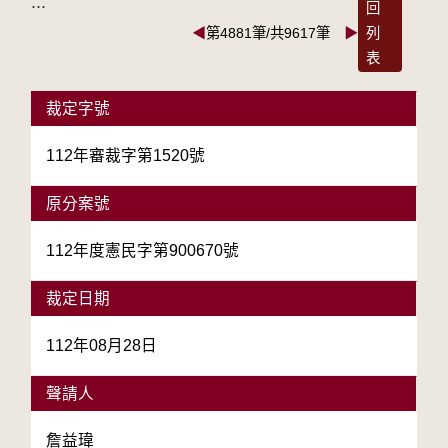
:::
回
◀
第4881筆/共9617筆
▶
列
表
裁定字號
112年審裁字第1520號
原分案號
112年度憲民字第900670號
裁定日期
112年08月28日
聲請人
詹益瑋