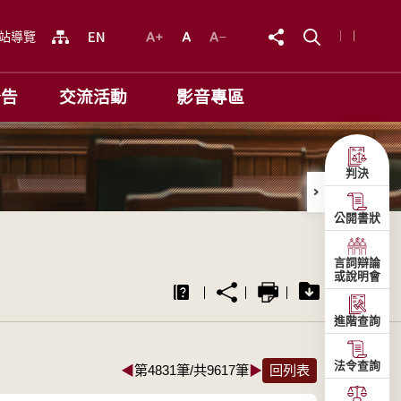
站導覽
公告
交流活動
影音專區
判決
公開書狀
言詞辯論
或說明會
進階查詢
法令查詢
◀
第4831筆/共9617筆
▶
回列表