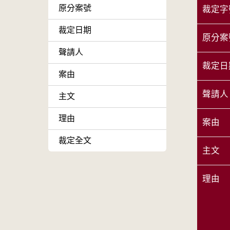
原分案號
裁定字
裁定日期
原分案
聲請人
裁定日
案由
聲請人
主文
理由
案由
裁定全文
主文
理由