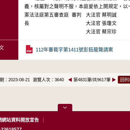
義，核屬對之聲明不服，本庭爰依上開規定，以
憲法法庭第五審查庭 審判
大法官
蔡明誠
長
大法官
張瓊文
大法官
蔡宗珍
文
112年審裁字第1411號彭鈺龍聲請案
：2023-08-21
瀏覽人次：3640
◀
第4831筆/共9617筆
▶
回列
網網站資料開放宣告
23618577