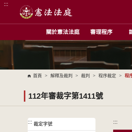
:::
跳到主要內容區塊
關於憲法法庭
審理程序
首頁
>
解釋及裁判
>
裁判
>
程序裁定
>
程
112年審裁字第1411號
:::
:::
裁定字號