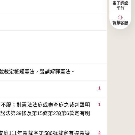
電子訴訟
平台
智慧客服
6號裁定牴觸憲法，聲請解釋憲法。
1
明不服；對憲法法庭或審查庭之裁判聲明
1
法第39條及第15條第2項第6款定有明
庭111年憲裁字第586號裁定有違憲疑
2