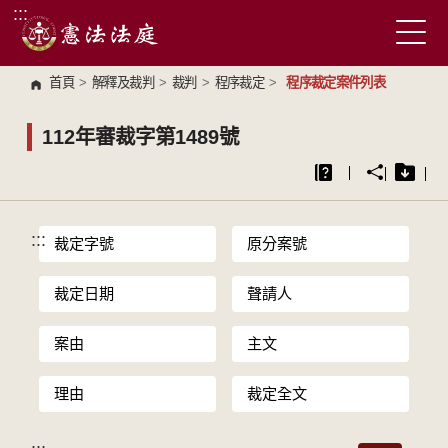
:::
跳到主要內容區塊
首頁
>
解釋及裁判
>
裁判
>
程序裁定
>
程序裁定案件列表
112年審裁字第1489號
:::
裁定字號
原分案號
裁定日期
聲請人
案由
主文
理由
裁定全文