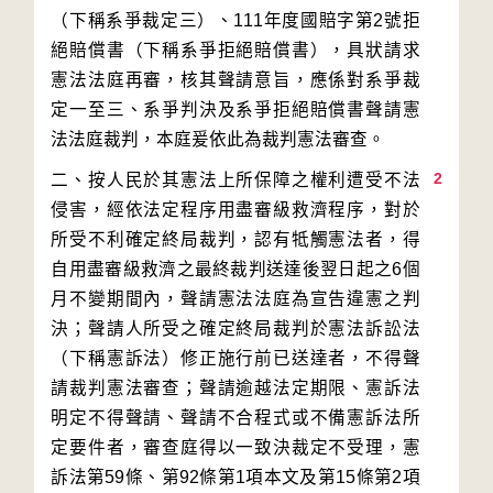
（下稱系爭裁定三）、111年度國賠字第2號拒
絕賠償書（下稱系爭拒絕賠償書），具狀請求
憲法法庭再審，核其聲請意旨，應係對系爭裁
定一至三、系爭判決及系爭拒絕賠償書聲請憲
2
二、按人民於其憲法上所保障之權利遭受不法
侵害，經依法定程序用盡審級救濟程序，對於
所受不利確定終局裁判，認有牴觸憲法者，得
自用盡審級救濟之最終裁判送達後翌日起之6個
月不變期間內，聲請憲法法庭為宣告違憲之判
決；聲請人所受之確定終局裁判於憲法訴訟法
（下稱憲訴法）修正施行前已送達者，不得聲
請裁判憲法審查；聲請逾越法定期限、憲訴法
明定不得聲請、聲請不合程式或不備憲訴法所
定要件者，審查庭得以一致決裁定不受理，憲
訴法第59條、第92條第1項本文及第15條第2項