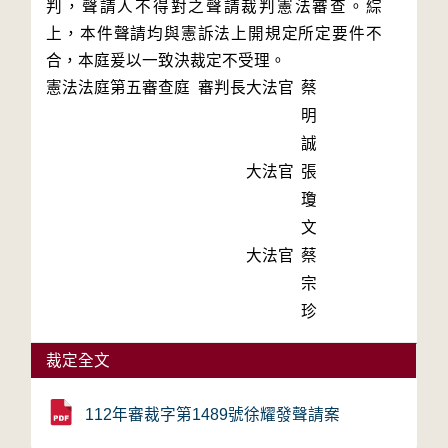
判，聲請人不得對之聲請裁判憲法審查。綜
上，本件聲請均與憲訴法上開規定所定要件不
合，本庭爰以一致決裁定不受理。
憲法法庭第五審查庭 審判長
大法官
蔡
明
誠
大法官
張
瓊
文
大法官
蔡
宗
珍
裁定全文
112年審裁字第1489號徐耀發聲請案