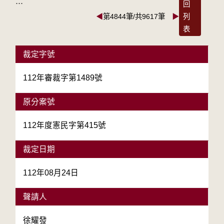
:::
回
◀
第4844筆/共9617筆
▶
列
表
裁定字號
112年審裁字第1489號
原分案號
112年度憲民字第415號
裁定日期
112年08月24日
聲請人
徐耀發