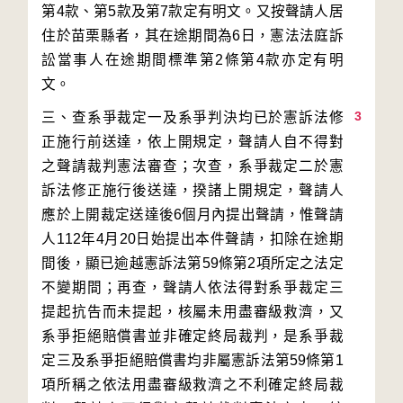
第4款、第5款及第7款定有明文。又按聲請人居
住於苗栗縣者，其在途期間為6日，憲法法庭訴
訟當事人在途期間標準第2條第4款亦定有明
3
三、查系爭裁定一及系爭判決均已於憲訴法修
正施行前送達，依上開規定，聲請人自不得對
之聲請裁判憲法審查；次查，系爭裁定二於憲
訴法修正施行後送達，揆諸上開規定，聲請人
應於上開裁定送達後6個月內提出聲請，惟聲請
人112年4月20日始提出本件聲請，扣除在途期
間後，顯已逾越憲訴法第59條第2項所定之法定
不變期間；再查，聲請人依法得對系爭裁定三
提起抗告而未提起，核屬未用盡審級救濟，又
系爭拒絕賠償書並非確定終局裁判，是系爭裁
定三及系爭拒絕賠償書均非屬憲訴法第59條第1
項所稱之依法用盡審級救濟之不利確定終局裁