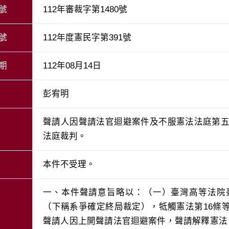
號
112年審裁字第1480號
號
112年度憲民字第391號
期
112年08月14日
彭宥明
聲請人因聲請法官迴避案件及不服憲法法庭第五審
法庭裁判。
本件不受理。
一、本件聲請意旨略以：（一）臺灣高等法院臺
（下稱系爭確定終局裁定），牴觸憲法第16條
聲請人因上開聲請法官迴避案件，聲請解釋憲法