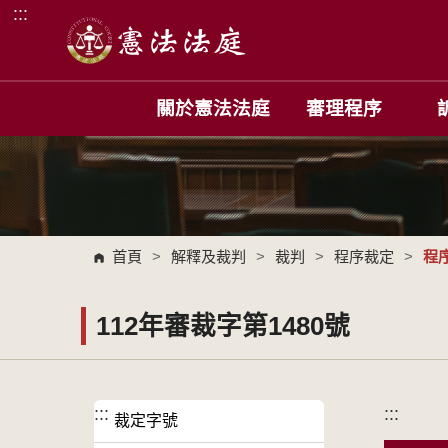
:::
跳到主要內容區塊
關於憲法法庭
審理程序
首頁
>
解釋及裁判
>
裁判
>
程序裁定
>
程
112年審裁字第1480號
:::
:::
裁定字號