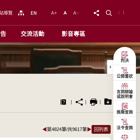
站導覽
公告
交流活動
影音專區
判決
公開書狀
言詞辯論
或說明會
進階查詢
法令查詢
◀
第4824筆/共9617筆
▶
回列表