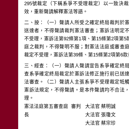
295號裁定（下稱系爭不受理裁定）以一致決
二、按：（一）聲請人所受之確定終局裁判於
送達者，不得聲請裁判憲法審查；憲訴法明定
不受理，憲訴法第92條第1項、第15條第2項第
庭之裁判，不得聲明不服；對憲法法庭或審查
三、經查：（一）聲請人聲請宣告系爭確定終
查系爭確定終局裁定於憲訴法修正施行前已送
法審查。（二）聲請人主張系爭不受理裁定牴
憲訴法規定，不得聲請。是本件聲請均不合法
理。
憲法法庭第五審查庭 審判
大法官
蔡明誠
長
大法官
張瓊文
大法官
蔡宗珍