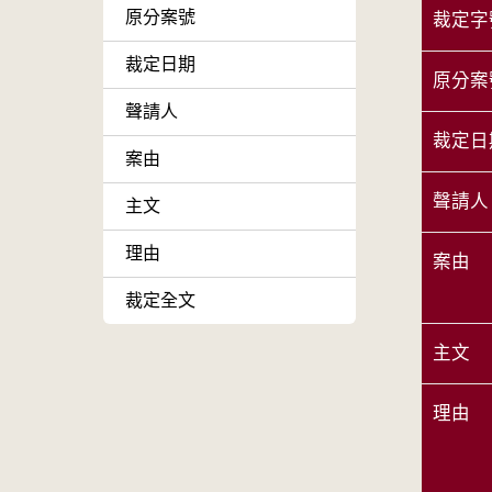
原分案號
裁定字
裁定日期
原分案
聲請人
裁定日
案由
聲請人
主文
理由
案由
裁定全文
主文
理由