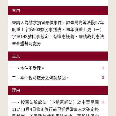
案由
聲請人為請求損害賠償事件，認臺灣高等法院97年
度重上字第503號民事判決、99年度重上更（一）
字第142號民事裁定，有違憲疑義，聲請裁判憲法
審查暨暫時處分
主文
1
2
二、本件暫時處分之聲請駁回。
理由
1
一、按憲法訴訟法（下稱憲訴法）於中華民國
111年1月4日修正施行前已送達當事人之確定終