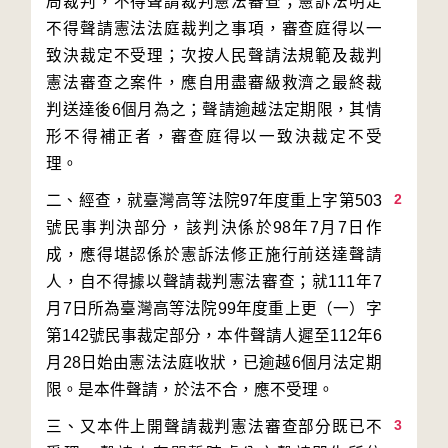
局裁判，不得聲請裁判憲法審查；憲訴法明定
不得聲請憲法法庭裁判之事項，審查庭得以一
致決裁定不受理；次按人民聲請法規範及裁判
憲法審查之案件，應自用盡審級救濟之最終裁
判送達後6個月為之；聲請逾越法定期限，其情
形不得補正者，審查庭得以一致決裁定不受
2
二、經查，就臺灣高等法院97年度重上字第503
號民事判決部分，該判決係於98年7月7日作
成，應得堪認係於憲訴法修正施行前送達聲請
人，自不得據以聲請裁判憲法審查；就111年7
月7日所為臺灣高等法院99年度重上更（一）字
第142號民事裁定部分，本件聲請人遲至112年6
月28日始由憲法法庭收狀，已逾越6個月法定期
3
三、又本件上開聲請裁判憲法審查部分既已不