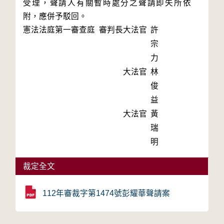
受理，聲請人有關暫時處分之聲請即失所依
附，應併予駁回。
憲法法庭第一審查庭 審判長
大法官
許
宗
力
大法官
林
俊
益
大法官
黃
瑞
明
裁定全文
112年審裁字第1474號彭耀華聲請案