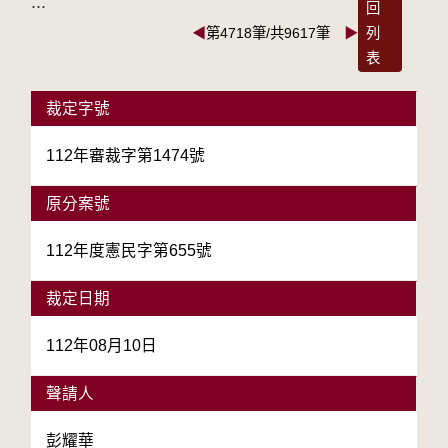
:::
回
◀
第4718筆/共9617筆
▶
列
表
裁定字號
112年審裁字第1474號
原分案號
112年度憲民字第655號
裁定日期
112年08月10日
聲請人
彭耀華