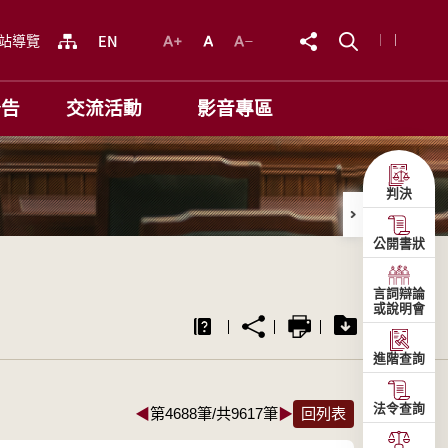
站導覽
公告
交流活動
影音專區
判決
公開書狀
言詞辯論
或說明會
進階查詢
法令查詢
◀
第4688筆/共9617筆
▶
回列表