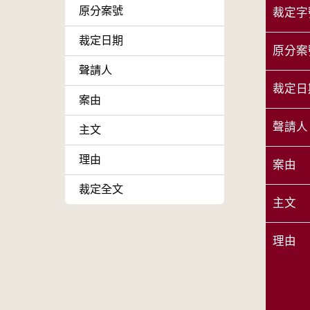
原分案號
裁定字
裁定日期
原分案
聲請人
裁定日
案由
聲請人
主文
理由
案由
裁定全文
主文
理由