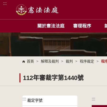
:::
跳到主要內容區塊
關於憲法法庭
審理程序
首頁
>
解釋及裁判
>
裁判
>
程序裁定
>
程
112年審裁字第1440號
:::
:::
裁定字號