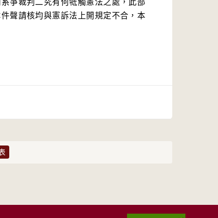
明系爭裁判二究有何牴觸憲法之處，此部
本件聲請核均與憲訴法上開規定不合，本
表