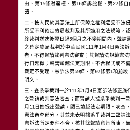
由、第15條財產權、第16條訴訟權、第22條
二、按人民於其憲法上所保障之權利遭受不法
所受不利確定終局裁判及其所適用之法規範，
終裁判送達後翌日起6個月之不變期間內，聲請
之確定終局裁判於中華民國111年1月4日憲
者，不得聲請裁判憲法審查；其聲請法規範憲法
行日起算；聲請逾越法定期限、不合程式或不
裁定不受理，憲訴法第59條、第92條第1項前段
三、查系爭裁判一於111年1月4日憲訴法修正
之聲請裁判憲法審查；而聲請人據系爭裁判一聲
月11日始提出聲請，顯已逾越法定期限。次查
憲法審查部分，其並未表明據系爭裁判二聲請
憲訴法所定要件不合。核其餘聲請意旨所陳，