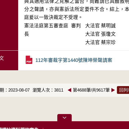
與其適用法律之見解之當否，尚難謂已具體敘
分之聲請，亦與憲訴法所定要件不合。綜上，
庭爰以一致決裁定不受理。
憲法法庭第五審查庭 審判
大法官
蔡明誠
長
大法官
張瓊文
大法官
蔡宗珍
文
112年審裁字第1440號陳坤榮聲請案
：2023-08-07
瀏覽人次：3811
◀
第4688筆/共9617筆
▶
回列