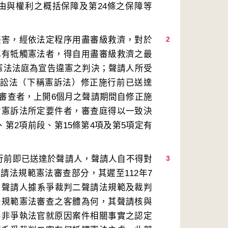
自由與權利之概括保障及第24條之保障等
侵害，經依法定程序用盡審級救濟，對於
2
認有牴觸憲法者，得自用盡審級救濟之最
憲法法庭為宣告違憲之判決；聲請人所受
法訴訟法（下稱憲訴法）修正施行前已送達
審查者，上開6個月之聲請期間自修正施
備憲訴法所定要件者，審查庭得以一致決
、第2項前段、第15條第4項及第5項定有
施行前即已送達於聲請人，聲請人自不得對
3
請法規範憲法審查部分，其遲至112年7
，聲請人據系爭裁判二聲請法規範及裁判
法規範憲法審查之客體為何，其聲請核與
無非爭執法官就原因案件相關事實之認定