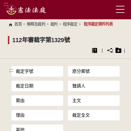
:::
跳到主要內容區塊
首頁
>
解釋及裁判
>
裁判
>
程序裁定
>
程序裁定案件列表
112年審裁字第1329號
:::
裁定字號
原分案號
裁定日期
聲請人
案由
主文
理由
裁定全文
其他