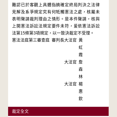
難認已於客觀上具體指摘確定終局判決之法律
見解及系爭規定究有何牴觸憲法之處，核屬未
表明聲請裁判理由之情形。是本件聲請，核與
上開憲法訴訟法規定要件未符，爰依憲法訴訟
法第15條第3項規定，以一致決裁定不受理。
憲法法庭第三審查庭 審判長
大法官
黃
虹
霞
大法官
詹
森
林
大法官
楊
惠
欽
裁定全文