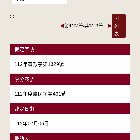
:::
回
◀
第4564筆/共9617筆
▶
列
表
裁定字號
112年審裁字第1329號
原分案號
112年度憲民字第431號
裁定日期
112年07月06日
聲請人