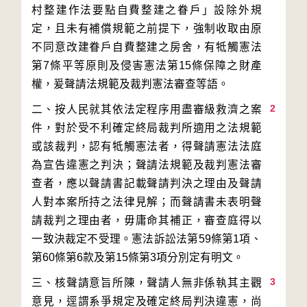
村整建作法要點自費整建之眷戶」設除外規
定，且未有補償規範之前提下，強制收取由原
不同意改建眷戶自費整建之房舍，有牴觸憲法
第7條平等原則及侵害憲法第15條保障之財產
2
二、按人民就其依法定程序用盡審級救濟之案
件，對於受不利確定終局裁判所適用之法規範
或該裁判，認有牴觸憲法者，得聲請憲法法庭
為宣告違憲之判決；聲請法規範及裁判憲法審
查者，應以聲請書記載聲請判決之理由及聲請
人對本案所持之法律見解；而聲請書未表明聲
請裁判之理由者，毋庸命其補正，審查庭得以
一致決裁定不受理。憲法訴訟法第59條第1項、
3
三、核聲請意旨所陳，聲請人無非係執其主觀
意見，逕謂系爭規定及確定終局判決違憲，尚