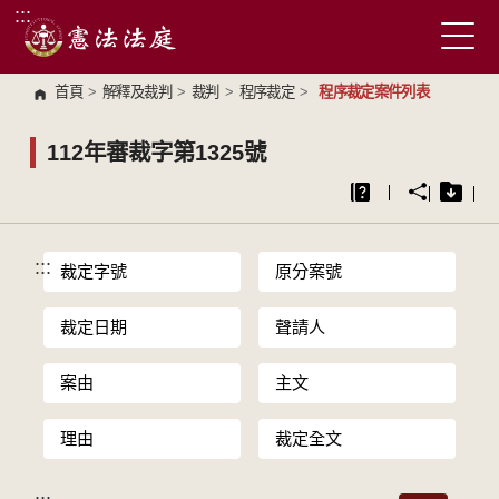
:::
跳到主要內容區塊
首頁
>
解釋及裁判
>
裁判
>
程序裁定
>
程序裁定案件列表
112年審裁字第1325號
:::
裁定字號
原分案號
裁定日期
聲請人
案由
主文
理由
裁定全文