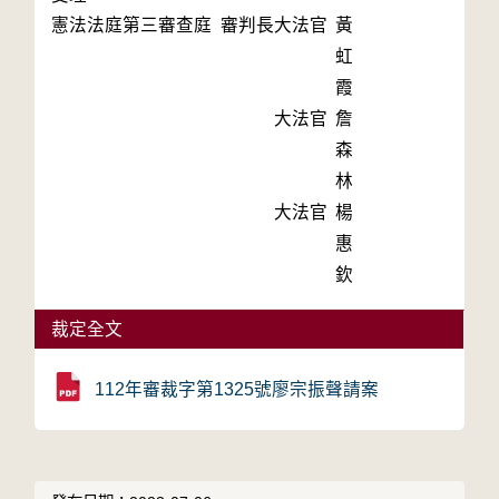
憲法法庭第三審查庭 審判長
大法官
黃
虹
霞
大法官
詹
森
林
大法官
楊
惠
欽
裁定全文
112年審裁字第1325號廖宗振聲請案