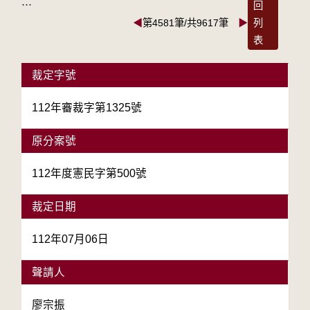
:::
回
◀
第4581筆/共9617筆
▶
列
表
裁定字號
112年審裁字第1325號
原分案號
112年度憲民字第500號
裁定日期
112年07月06日
聲請人
廖宗振