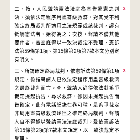
2
二、按，人民聲請憲法法庭為宣告違憲之判
決，須依法定程序用盡審級救濟，對其受不利
確定終局裁判所適用之法規範或該裁判，認有
牴觸憲法者，始得為之；次按，聲請不備其他
要件者，審查庭得以一致決裁定不受理，憲訴
法第59條第1項、第15條第2項第7款本文分別定
3
三、所謂確定終局裁判，依憲訴法第59條第1項
規定，係指聲請人已依法定程序用盡審級救濟
之最終裁判而言。查，聲請人尚得依法對系爭
裁定提起抗告，尋求救濟，卻因未提起抗告而
告確定，此有電話紀錄在卷可稽，是系爭裁定
非屬用盡審級救濟途徑之確定終局裁判，聲請
人自不得據以聲請憲法法庭裁判。爰依憲訴法
第15條第2項第7款本文規定，以一致決裁定不
受理。