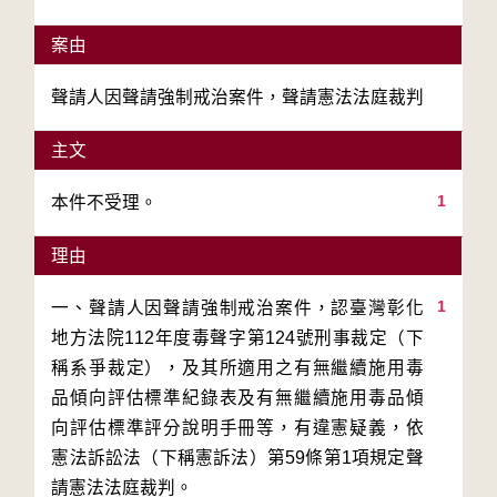
案由
聲請人因聲請強制戒治案件，聲請憲法法庭裁判
主文
1
本件不受理。
理由
1
一、聲請人因聲請強制戒治案件，認臺灣彰化
地方法院112年度毒聲字第124號刑事裁定（下
稱系爭裁定），及其所適用之有無繼續施用毒
品傾向評估標準紀錄表及有無繼續施用毒品傾
向評估標準評分說明手冊等，有違憲疑義，依
憲法訴訟法（下稱憲訴法）第59條第1項規定聲