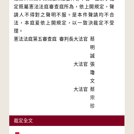
定既屬憲法法庭審查庭所為，依上開規定，聲
請人不得對之聲明不服。是本件聲請均不合
法，本庭爰依上開規定，以一致決裁定不受
理。
憲法法庭第五審查庭 審判長
大法官
蔡
明
誠
大法官
張
瓊
文
大法官
蔡
宗
珍
裁定全文