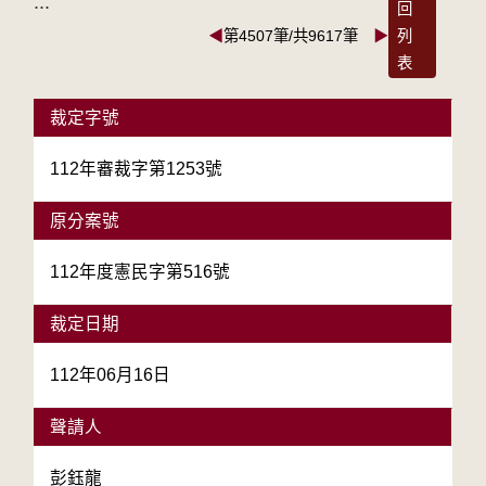
:::
回
◀
第4507筆/共9617筆
▶
列
表
裁定字號
112年審裁字第1253號
原分案號
112年度憲民字第516號
裁定日期
112年06月16日
聲請人
彭鈺龍