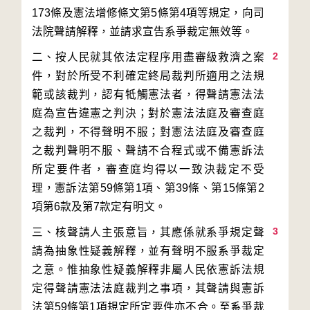
173條及憲法增修條文第5條第4項等規定，向司
2
二、按人民就其依法定程序用盡審級救濟之案
件，對於所受不利確定終局裁判所適用之法規
範或該裁判，認有牴觸憲法者，得聲請憲法法
庭為宣告違憲之判決；對於憲法法庭及審查庭
之裁判，不得聲明不服；對憲法法庭及審查庭
之裁判聲明不服、聲請不合程式或不備憲訴法
所定要件者，審查庭均得以一致決裁定不受
理，憲訴法第59條第1項、第39條、第15條第2
3
三、核聲請人主張意旨，其應係就系爭規定聲
請為抽象性疑義解釋，並有聲明不服系爭裁定
之意。惟抽象性疑義解釋非屬人民依憲訴法規
定得聲請憲法法庭裁判之事項，其聲請與憲訴
法第59條第1項規定所定要件亦不合。至系爭裁