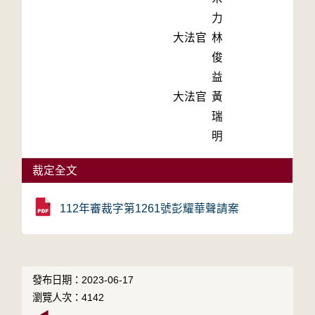
力
大法官
林
俊
益
大法官
黃
瑞
明
裁定全文
112年審裁字第1261號彭耀華聲請案
發布日期：2023-06-17
瀏覽人次：4142