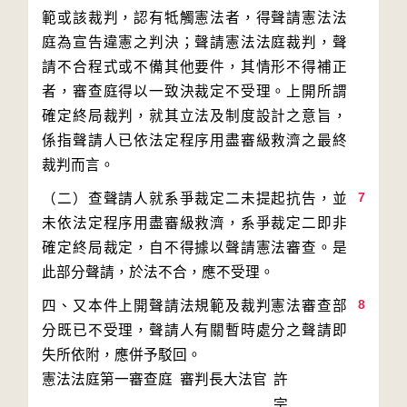
範或該裁判，認有牴觸憲法者，得聲請憲法法
庭為宣告違憲之判決；聲請憲法法庭裁判，聲
請不合程式或不備其他要件，其情形不得補正
者，審查庭得以一致決裁定不受理。上開所謂
確定終局裁判，就其立法及制度設計之意旨，
係指聲請人已依法定程序用盡審級救濟之最終
7
（二）查聲請人就系爭裁定二未提起抗告，並
未依法定程序用盡審級救濟，系爭裁定二即非
確定終局裁定，自不得據以聲請憲法審查。是
8
四、又本件上開聲請法規範及裁判憲法審查部
分既已不受理，聲請人有關暫時處分之聲請即
失所依附，應併予駁回。
憲法法庭第一審查庭 審判長
大法官
許
宗