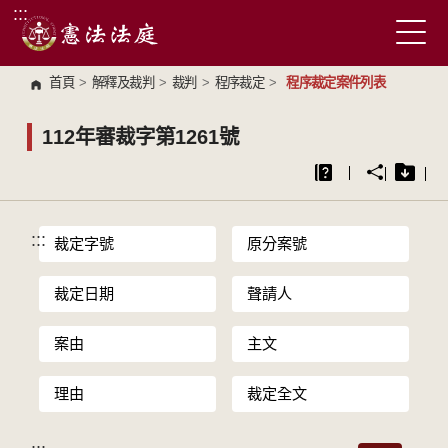
:::
跳到主要內容區塊
首頁
>
解釋及裁判
>
裁判
>
程序裁定
>
程序裁定案件列表
112年審裁字第1261號
:::
裁定字號
原分案號
裁定日期
聲請人
案由
主文
理由
裁定全文