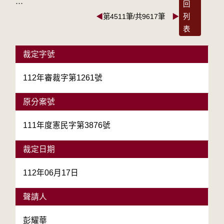
:::
回
◀
第4511筆/共9617筆
▶
列
表
裁定字號
112年審裁字第1261號
原分案號
111年度憲民字第3876號
裁定日期
112年06月17日
聲請人
彭耀華