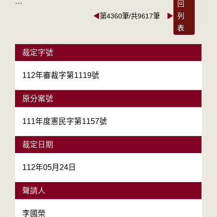
:::
回
◀
第4360筆/共9617筆
▶
列
表
裁定字號
112年審裁字第1119號
原分案號
111年度憲民字第1157號
裁定日期
112年05月24日
聲請人
李國榮