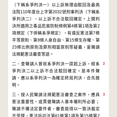
（下稱系爭判決一）以上訴無理由駁回及最高
法院110年度台上字第2032號刑事判決（下稱系
爭判決二），以上訴不合法駁回確定。上開判
決所適用之毒品危害防制條例第4條第1項及第2
項規定（下併稱系爭規定），有違反憲法第7條
平等原則、第8條人身自由、第15條生存權、第
23條比例原則及罪刑相當原則等疑義，爰聲請
2
二、查聲請人曾就系爭判決一提起上訴，經系
爭判決二以上訴不合法駁回確定。是本件聲
請，應以系爭判決一為確定終局判決，合先敘
3
三、按人民聲請法規範憲法審查之案件，應具
憲法重要性，或貫徹聲請人基本權利所必要；
聲請不備法定要件者，審查庭得以一致決裁定
不受理，憲法訴訟法第61條第1項及第15條第2