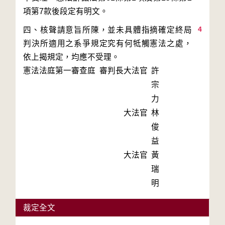
4
四、核聲請意旨所陳，並未具體指摘確定終局
判決所適用之系爭規定究有何牴觸憲法之處，
依上揭規定，均應不受理。
憲法法庭第一審查庭 審判長
大法官
許
宗
力
大法官
林
俊
益
大法官
黃
瑞
明
裁定全文