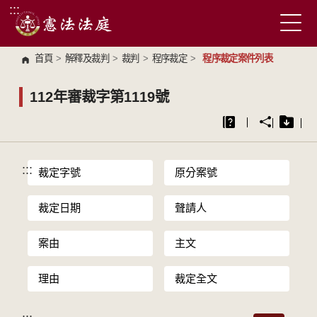
:::
跳到主要內容區塊
首頁
>
解釋及裁判
>
裁判
>
程序裁定
>
程序裁定案件列表
112年審裁字第1119號
:::
裁定字號
原分案號
裁定日期
聲請人
案由
主文
理由
裁定全文