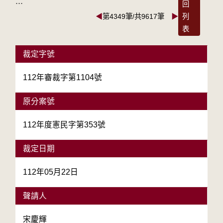
:::
回
◀
第4349筆/共9617筆
▶
列
表
裁定字號
112年審裁字第1104號
原分案號
112年度憲民字第353號
裁定日期
112年05月22日
聲請人
宋慶輝