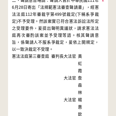
2
二、聲請意旨略謂：聲請人曾於中華民國111年
6月28日寄出「法規範憲法審查聲請書」，經憲
法法庭112年審裁字第499號裁定(下稱系爭裁
定)不予受理。然該案實已符合憲法訴訟法所定
之受理要件，爰提出聲明異議狀，請求憲法法
庭再次審酌該案並予受理等語。核其聲請意
旨，係聲請人不服系爭裁定，爰依上開規定，
以一致決裁定不受理。
憲法法庭第三審查庭 審判長
大法官
黃
虹
霞
大法官
詹
森
林
大法官
楊
惠
欽