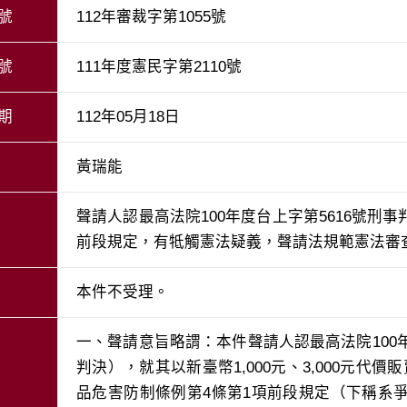
號
112年審裁字第1055號
號
111年度憲民字第2110號
期
112年05月18日
黃瑞能
聲請人認最高法院100年度台上字第5616號刑
前段規定，有牴觸憲法疑義，聲請法規範憲法審
本件不受理。
一、聲請意旨略謂：本件聲請人認最高法院100年
判決），就其以新臺幣1,000元、3,000元代
品危害防制條例第4條第1項前段規定（下稱系