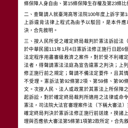
二、查聲請人就臺灣高等法院100年度上訴字第1
上訴違背法律上程式為由予以駁回，是本件應
三、按人民所受之確定終局裁判於憲法訴訟法
於中華民國111年1月4日憲訴法修正施行日起
法定程序用盡審級救濟之案件，對於受不利確
法者，得聲請憲法法庭為宣告違憲之判決；上
修正施行前之規定；聲請不備法定要件，且其
不受理。憲訴法第92條第2項、第59條、第90
文。次按人民、法人或政黨於其憲法上所保障
起訴訟，對於確定終局裁判所適用之法律或命
憲法，司法院大法官審理案件法（下稱大審法）
確定終局判決於憲訴法修正施行前送達，揆諸