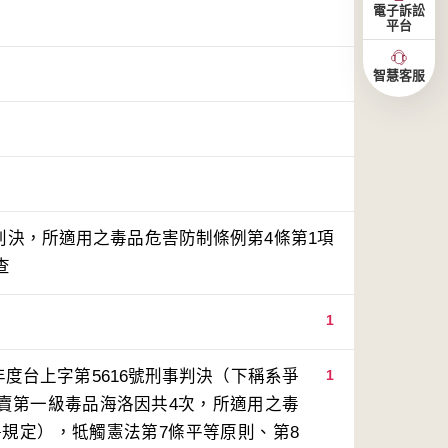
電子訴訟
平台
智慧客服
事判決，所適用之毒品危害防制條例第4條第1項
查
1
度台上字第5616號刑事判決（下稱系爭
1
價販賣第一級毒品海洛因共4次，所適用之毒
爭規定），牴觸憲法第7條平等原則、第8