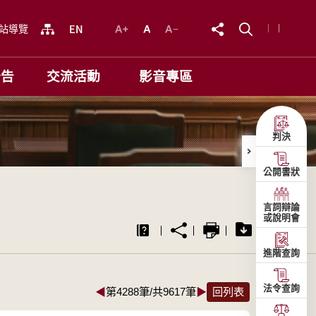
站導覽
公告
交流活動
影音專區
判決
公開書狀
言詞辯論
或說明會
進階查詢
法令查詢
◀
第4288筆/共9617筆
▶
回列表