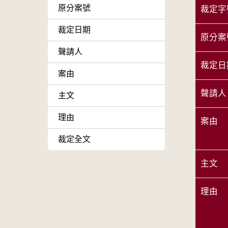
原分案號
裁定字
裁定日期
原分案
聲請人
裁定日
案由
聲請人
主文
理由
案由
裁定全文
主文
理由