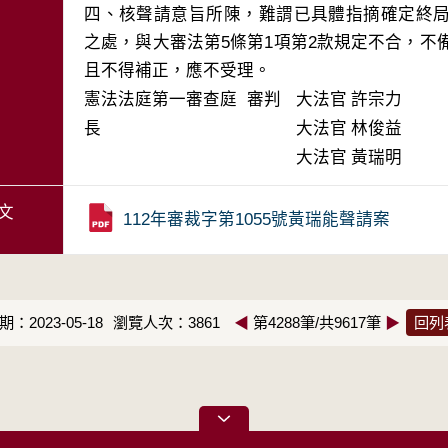
四、核聲請意旨所陳，難謂已具體指摘確定終
之處，與大審法第5條第1項第2款規定不合，不備
且不得補正，應不受理。
憲法法庭第一審查庭 審判
大法官
許宗力
長
大法官
林俊益
大法官
黃瑞明
文
112年審裁字第1055號黃瑞能聲請案
：2023-05-18
瀏覽人次：3861
◀
第4288筆/共9617筆
▶
回列