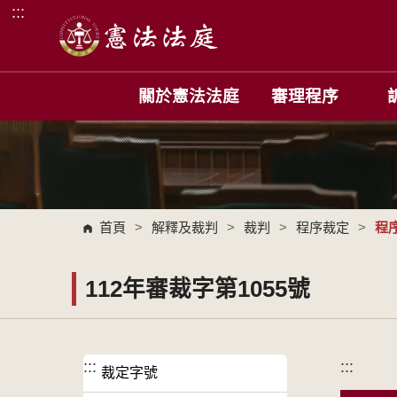
:::
跳到主要內容區塊
關於憲法法庭
審理程序
首頁
>
解釋及裁判
>
裁判
>
程序裁定
>
程
112年審裁字第1055號
:::
:::
裁定字號