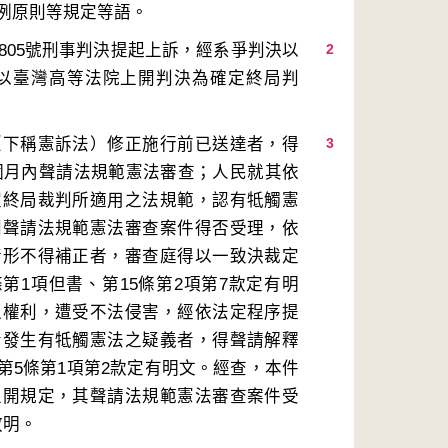
805號刑事判決提起上訴，經系爭判決以
2
以臺灣高等法院上開判決為確定終局判
（下稱憲訴法）修正施行前已送達者，得
3
6個月內聲請法規範憲法審查；人民就其依
定終局裁判所適用之法規範，認有牴觸憲
列聲請法規範憲法審查案件得否受理，依
情形不得補正者，審查庭得以一致決裁定
條第1項但書、第15條第2項第7款定有明
之權利，遭受不法侵害，經依法定程序提
令發生有牴觸憲法之疑義者，得聲請解釋
第5條第1項第2款定有明文。經查，本件
上開規定，其聲請法規範憲法審查案件受