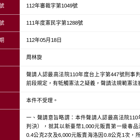
號
112年審裁字第1049號
號
111年度憲民字第1288號
期
112年05月18日
周林旋
聲請人認最高法院110年度台上字第447號刑
前段規定，有牴觸憲法之疑義，聲請法規範憲法
本件不受理。
一、聲請意旨略謂：本件聲請人認最高法院110
判決），就其以新臺幣1,000元販賣第一級毒品海
0.4公克2次及6,000元販賣海洛因0.8公克1