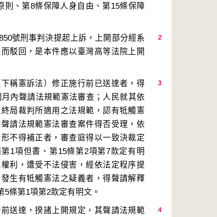
原則、第8條保障人身自由、第15條保障
850號刑事判決提起上訴，上開部分經系
2
法而駁回，是本件應以臺灣高等法院上開
（下稱憲訴法）修正施行前已送達者，得
3
6個月內聲請法規範憲法審查；人民就其依
定終局裁判所適用之法規範，認有牴觸憲
列聲請法規範憲法審查案件得否受理，依
情形不得補正者，審查庭得以一致決裁定
條第1項但書、第15條第2項第7款定有明
之權利，遭受不法侵害，經依法定程序提
令發生有牴觸憲法之疑義者，得聲請解釋
行前送達，揆諸上開規定，其聲請法規範
4