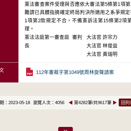
憲法審查案件受理與否應依大審法第5條第1項
難謂已具體指摘確定終局判決所適用之系爭規定
1項第2款規定不合，不備憲訴法第15條第2
理。
憲法法庭第一審查庭 審判
大法官
許宗力
長
大法官
林俊益
大法官
黃瑞明
文
112年審裁字第1049號周林旋聲請案
：2023-05-18
瀏覽人次：4056
◀
第4282筆/共9617筆
▶
回列