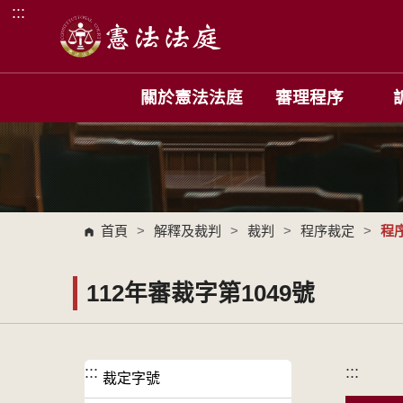
:::
跳到主要內容區塊
關於憲法法庭
審理程序
首頁
>
解釋及裁判
>
裁判
>
程序裁定
>
程
112年審裁字第1049號
:::
:::
裁定字號